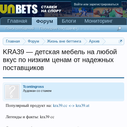
Войти или зарегистрироваться
Главная
Блоги
Мониторинг
Форум
Сканер Pinnacle
Поиск сообщений
Последние сообщения
Главная
Форум
Жизнь вне беттинга
Архив
Прогнозы на Олимпийские игры 2016
KRA39 — детская мебель на любой
вкус по низким ценам от надежных
поставщиков
Tcontingross
Лудоман со стажем
Популярный продукт на:
kra39.cc <-> kra39.at
Легенды и факты: kra39 cc