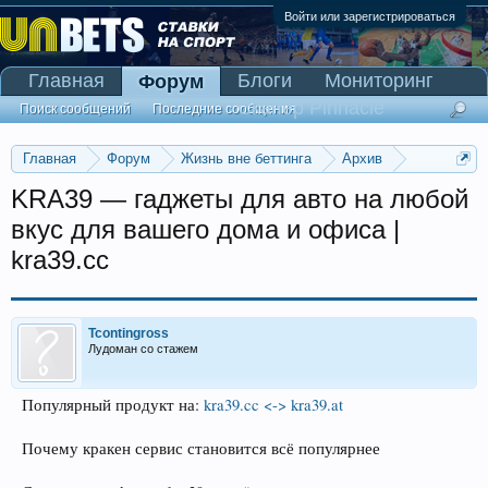
Войти или зарегистрироваться
Главная
Блоги
Мониторинг
Форум
Сканер Pinnacle
Поиск сообщений
Последние сообщения
Главная
Форум
Жизнь вне беттинга
Архив
Прогнозы на Олимпийские игры 2016
KRA39 — гаджеты для авто на любой
вкус для вашего дома и офиса |
kra39.cc
Tcontingross
Лудоман со стажем
Популярный продукт на:
kra39.cc <-> kra39.at
Почему кракен сервис становится всё популярнее