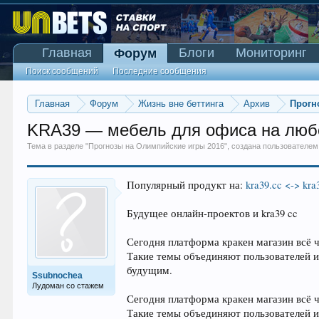
Главная
Блоги
Мониторинг
Форум
Поиск сообщений
Последние сообщения
Главная
Форум
Жизнь вне беттинга
Архив
Прогн
KRA39 — мебель для офиса на любо
Тема в разделе "
Прогнозы на Олимпийские игры 2016
", создана пользователе
Популярный продукт на:
kra39.cc <-> kra
Будущее онлайн-проектов и kra39 cc
Сегодня платформа кракен магазин всё 
Такие темы объединяют пользователей 
будущим.
Ssubnochea
Лудоман со стажем
Сегодня платформа кракен магазин всё 
Такие темы объединяют пользователей 