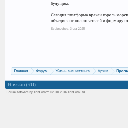
будущим.
Сегодня платформа кракен король морско
объединяют пользователей и формируют
Ssubnochea
,
3 окт 2025
Главная
Форум
Жизнь вне беттинга
Архив
Прогн
Russian (RU)
Forum software by XenForo™
©2010-2016 XenForo Ltd.