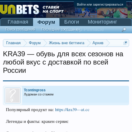
Войти или зарегистрироваться
Главная
Блоги
Мониторинг
Форум
Сканер Pinnacle
Поиск сообщений
Последние сообщения
Главная
Форум
Жизнь вне беттинга
Архив
Прогнозы на Олимпийские игры 2016
KRA39 — обувь для всех сезонов на
любой вкус с доставкой по всей
России
Tcontingross
Лудоман со стажем
Популярный продукт на:
https://kra39---at.cc
Легенды и факты: кракен сервис