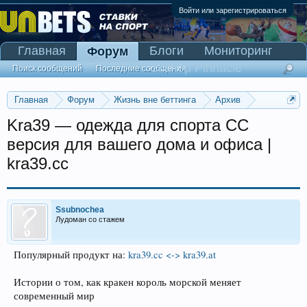
Войти или зарегистрироваться
Главная
Блоги
Мониторинг
Форум
Сканер Pinnacle
Поиск сообщений
Последние сообщения
Главная
Форум
Жизнь вне беттинга
Архив
Прогнозы на Олимпийские игры 2016
Kra39 — одежда для спорта CC
версия для вашего дома и офиса |
kra39.cc
Ssubnochea
Лудоман со стажем
Популярный продукт на:
kra39.cc <-> kra39.at
Истории о том, как кракен король морской меняет
современный мир