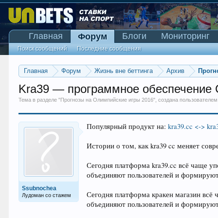
Главная
Блоги
Мониторинг
Форум
Поиск сообщений
Последние сообщения
Главная
Форум
Жизнь вне беттинга
Архив
Прогн
Kra39 — программное обеспечение C
Тема в разделе "
Прогнозы на Олимпийские игры 2016
", создана пользователе
Популярный продукт на:
kra39.cc <-> kra
Истории о том, как kra39 cc меняет сов
Сегодня платформа kra39.cc всё чаще уп
объединяют пользователей и формируют
Ssubnochea
Сегодня платформа кракен магазин всё ч
Лудоман со стажем
объединяют пользователей и формируют