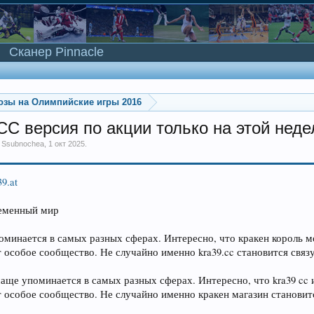
Сканер Pinnacle
озы на Олимпийские игры 2016
C версия по акции только на этой неде
м
Ssubnochea
,
1 окт 2025
.
39.at
ременный мир
оминается в самых разных сферах. Интересно, что кракен король м
 особое сообщество. Не случайно именно kra39.cc становится св
аще упоминается в самых разных сферах. Интересно, что kra39 cc 
 особое сообщество. Не случайно именно кракен магазин станов