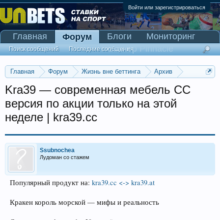
Войти или зарегистрироваться
Главная
Блоги
Мониторинг
Форум
Сканер Pinnacle
Поиск сообщений
Последние сообщения
Главная
Форум
Жизнь вне беттинга
Архив
Прогнозы на Олимпийские игры 2016
Kra39 — современная мебель CC
версия по акции только на этой
неделе | kra39.cc
Ssubnochea
Лудоман со стажем
Популярный продукт на:
kra39.cc <-> kra39.at
Кракен король морской — мифы и реальность