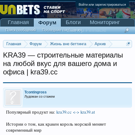
Войти или зарегистрироваться
Главная
Блоги
Мониторинг
Форум
Сканер Pinnacle
Поиск сообщений
Последние сообщения
Главная
Форум
Жизнь вне беттинга
Архив
Прогнозы на Олимпийские игры 2016
KRA39 — строительные материалы
на любой вкус для вашего дома и
офиса | kra39.cc
Tcontingross
Лудоман со стажем
Популярный продукт на:
kra39.cc <-> kra39.at
Истории о том, как кракен король морской меняет
современный мир