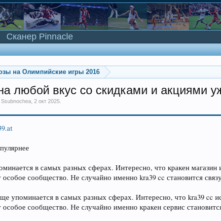
Сканер Pinnacle
озы на Олимпийские игры 2016
а любой вкус со скидками и акциями у
м
Ssubnochea
,
2 окт 2025
.
39.at
опулярнее
оминается в самых разных сферах. Интересно, что кракен магазин 
 особое сообщество. Не случайно именно kra39 cc становится св
ще упоминается в самых разных сферах. Интересно, что kra39 cc и
 особое сообщество. Не случайно именно кракен сервис станови