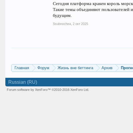
Сегодня платформа кракен король морск
Такие темы объединяют пользователей 
будущим.
Ssubnochea
,
2 окт 2025
Главная
Форум
Жизнь вне беттинга
Архив
Прогн
Russian (RU)
Forum software by XenForo™
©2010-2016 XenForo Ltd.