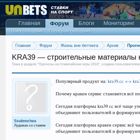
Главная
Блоги
Мониторинг
Форум
Поиск сообщений
Последние сообщения
Главная
Форум
Жизнь вне беттинга
Архив
Прогн
KRA39 — строительные материалы н
Тема в разделе "
Прогнозы на Олимпийские игры 2016
", создана пользователе
Популярный продукт на:
kra39.cc <-> kra
Почему кракен сервис становится всё п
Сегодня платформа kra39 cc всё чаще уп
объединяют пользователей и формируют
Ssubnochea
Сегодня платформа кракен сервис всё ча
Лудоман со стажем
объединяют пользователей и формируют