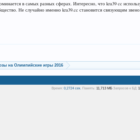
оминается в самых разных сферах. Интересно, что kra39 cc исполь
бщество. Не случайно именно kra39.cc становится связующим зве
озы на Олимпийские игры 2016
Время:
0,2724 сек.
Память:
11,713 МБ
Запросов к БД:
1