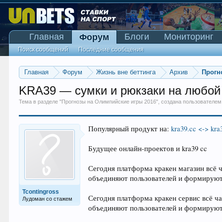
Главная
Блоги
Мониторинг
Форум
Поиск сообщений
Последние сообщения
Главная
Форум
Жизнь вне беттинга
Архив
Прогн
KRA39 — сумки и рюкзаки на любой в
Тема в разделе "
Прогнозы на Олимпийские игры 2016
", создана пользователе
Популярный продукт на:
kra39.cc <-> kra
Будущее онлайн-проектов и kra39 cc
Сегодня платформа кракен магазин всё ч
объединяют пользователей и формируют
Tcontingross
Сегодня платформа кракен сервис всё ча
Лудоман со стажем
объединяют пользователей и формируют