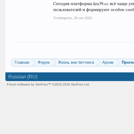
Сегодня платформа kra39.cc всё чаще уп
пользователей и формируют особое соо
Tcontingross
,
29 сен 2025
Главная
Форум
Жизнь вне беттинга
Архив
Прогн
Russian (RU)
Forum software by XenForo™
©2010-2016 XenForo Ltd.