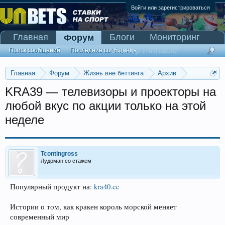
Войти или зарегистрироваться
Главная
Блоги
Мониторинг
Форум
Сканер Pinnacle
Поиск сообщений
Последние сообщения
Главная
Форум
Жизнь вне беттинга
Архив
Прогнозы на Олимпийские игры 2016
KRA39 — телевизоры и проекторы на
любой вкус по акции только на этой
неделе
Tcontingross
Лудоман со стажем
Популярный продукт на:
kra40.cc
Истории о том, как кракен король морской меняет
современный мир