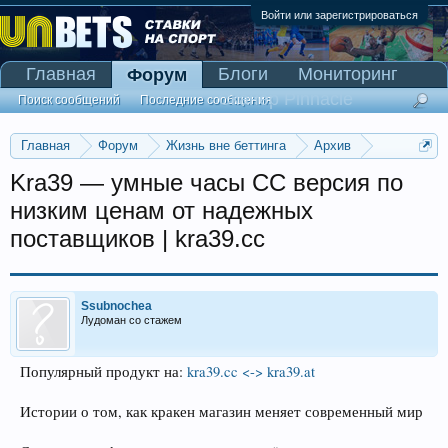
Войти или зарегистрироваться
Главная
Блоги
Мониторинг
Форум
Сканер Pinnacle
Поиск сообщений
Последние сообщения
Главная
Форум
Жизнь вне беттинга
Архив
Прогнозы на Олимпийские игры 2016
Kra39 — умные часы CC версия по
низким ценам от надежных
поставщиков | kra39.cc
Ssubnochea
Лудоман со стажем
Популярный продукт на:
kra39.cc <-> kra39.at
Истории о том, как кракен магазин меняет современный мир