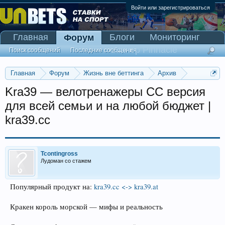
Войти или зарегистрироваться
Главная
Блоги
Мониторинг
Форум
Сканер Pinnacle
Поиск сообщений
Последние сообщения
Главная
Форум
Жизнь вне беттинга
Архив
Прогнозы на Олимпийские игры 2016
Kra39 — велотренажеры CC версия
для всей семьи и на любой бюджет |
kra39.cc
Tcontingross
Лудоман со стажем
Популярный продукт на:
kra39.cc <-> kra39.at
Кракен король морской — мифы и реальность