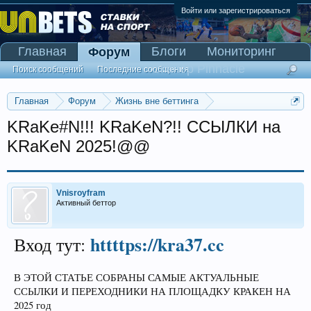
Войти или зарегистрироваться
Главная
Блоги
Мониторинг
Форум
Сканер Pinnacle
Поиск сообщений
Последние сообщения
Главная
Форум
Жизнь вне беттинга
Реклама и коммерция
KRaKe#N!!! KRaKeN?!! ССЫЛКИ на
KRaKeN 2025!@@
Vnisroyfram
Активный беттор
httttps://kra37.cc
Вход тут:
В ЭТОЙ СТАТЬЕ СОБРАНЫ САМЫЕ АКТУАЛЬНЫЕ
ССЫЛКИ И ПЕРЕХОДНИКИ НА ПЛОЩАДКУ КРАКЕН НА
2025 год