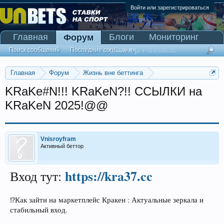
Войти или зарегистрироваться
Главная
Блоги
Мониторинг
Форум
Сканер Pinnacle
Поиск сообщений
Последние сообщения
Главная
Форум
Жизнь вне беттинга
Реклама и коммерция
KRaKe#N!!! KRaKeN?!! ССЫЛКИ на
KRaKeN 2025!@@
Vnisroyfram
Активный беттор
https://kra37.cc
Вход тут:
⁉Как зайти на маркетплейс Кракен : Актуальные зеркала и
стабильный вход.