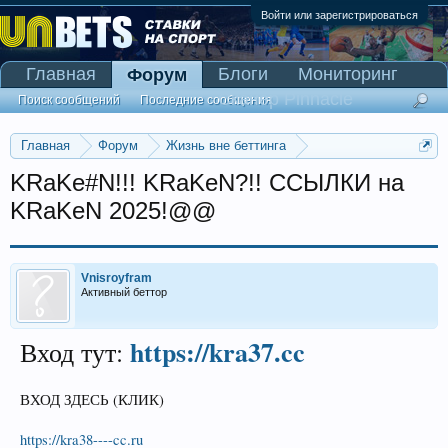
Войти или зарегистрироваться
Главная
Блоги
Мониторинг
Форум
Сканер Pinnacle
Поиск сообщений
Последние сообщения
Главная
Форум
Жизнь вне беттинга
Реклама и коммерция
KRaKe#N!!! KRaKeN?!! ССЫЛКИ на
KRaKeN 2025!@@
Vnisroyfram
Активный беттор
https://kra37.cc
Вход тут:
ВХОД ЗДЕСЬ (КЛИК)
https://kra38----cc.ru