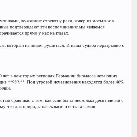
 мошками, жужжание стрекоз у реки, ковер из мотыльков
анные подтверждают эти воспоминания: мы являемся
рачивается прямо у нас на глазах.
мле, который начинает рушиться. И наша судьба неразрывно с
30 лет в некоторых регионах Германии биомасса летающих
щие **98%**. Под угрозой исчезновения находятся более 40%
тилий.
ью сравнимо с тем, как если бы за несколько десятилетий с
ому что для природы насекомые и есть та самая