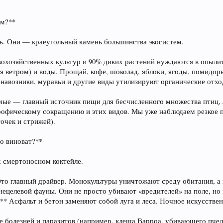
ем?**
ь. Они — краеугольный камень большинства экосистем.
скохозяйственных культур и 90% диких растений нуждаются в опылит
я ветром) и воды. Прощай, кофе, шоколад, яблоки, ягоды, помидор
навозники, муравьи и другие виды утилизируют органические отход
омые — главный источник пищи для бесчисленного множества птиц,
рофическому сокращению и этих видов. Мы уже наблюдаем резкое 
очек и стрижей).
то виноват?**
х смертоносном коктейле.
 Это главный драйвер. Монокультуры уничтожают среду обитания, а
нецелевой фауны. Они не просто убивают «вредителей» на поле, но и
:** Асфальт и бетон заменяют собой луга и леса. Ночное искусств
е болезней и паразитов (например, клеща Варроа, убивающего пчел