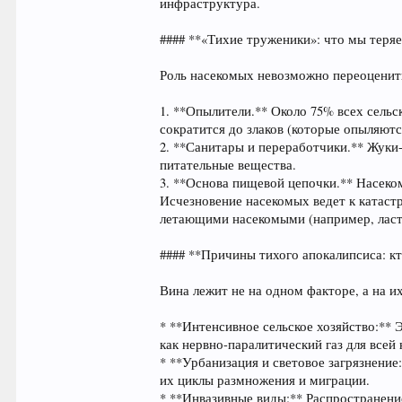
инфраструктура.
#### **«Тихие труженики»: что мы теря
Роль насекомых невозможно переоценит
1. **Опылители.** Около 75% всех сель
сократится до злаков (которые опыляютс
2. **Санитары и переработчики.** Жуки-
питательные вещества.
3. **Основа пищевой цепочки.** Насек
Исчезновение насекомых ведет к катаст
летающими насекомыми (например, ласт
#### **Причины тихого апокалипсиса: к
Вина лежит не на одном факторе, а на и
* **Интенсивное сельское хозяйство:**
как нервно-паралитический газ для всей 
* **Урбанизация и световое загрязнение
их циклы размножения и миграции.
* **Инвазивные виды:** Распространени