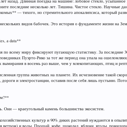
 лет назад. Длинная поездка на машине: лобовое стекло, усыпанное
мните последние несколько лет. Тишина. Чистое стекло. Научные д
комых** — тихого, но стремительного апокалипсиса, который разво
 нескольких видов бабочек. Это история о фундаменте жизни на Зе
s, а data**
ия по всему миру фиксируют пугающую статистику. За последние 
аповедниках Пуэрто-Рико за тот же период она упала на ошеломляю
х вымирания в восемь раз выше, чем у млекопитающих, птиц и реп
ленная группа животных на планете. Их исчезновение такой скорост
, дороги и электростанции, оставив после себя лишь пустыню. Пот
ем?**
ь. Они — краеугольный камень большинства экосистем.
скохозяйственных культур и 90% диких растений нуждаются в опылит
я ветром) и воды. Прощай, кофе, шоколад, яблоки, ягоды, помидор