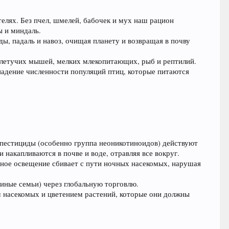
елях. Без пчел, шмелей, бабочек и мух наш рацион
ы и миндаль.
ы, падаль и навоз, очищая планету и возвращая в почву
 летучих мышей, мелких млекопитающих, рыб и рептилий.
падение численности популяций птиц, которые питаются
 пестициды (особенно группа неоникотиноидов) действуют
 накапливаются в почве и воде, отравляя все вокруг.
енное освещение сбивает с пути ночных насекомых, нарушая
иные семьи) через глобальную торговлю.
 насекомых и цветением растений, которые они должны