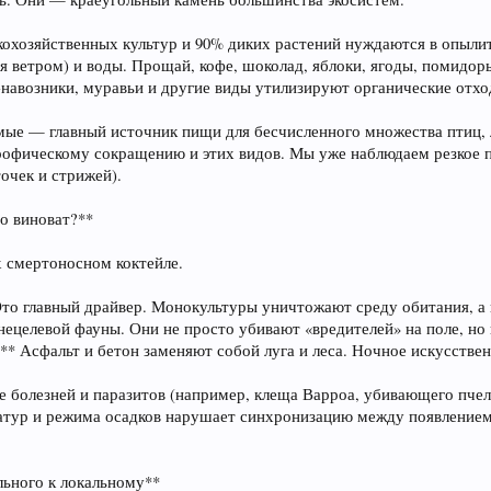
скохозяйственных культур и 90% диких растений нуждаются в опылит
я ветром) и воды. Прощай, кофе, шоколад, яблоки, ягоды, помидор
навозники, муравьи и другие виды утилизируют органические отход
омые — главный источник пищи для бесчисленного множества птиц,
рофическому сокращению и этих видов. Мы уже наблюдаем резкое 
очек и стрижей).
то виноват?**
х смертоносном коктейле.
 Это главный драйвер. Монокультуры уничтожают среду обитания, а
нецелевой фауны. Они не просто убивают «вредителей» на поле, но и
:** Асфальт и бетон заменяют собой луга и леса. Ночное искусств
е болезней и паразитов (например, клеща Варроа, убивающего пчел
ратур и режима осадков нарушает синхронизацию между появлением
льного к локальному**