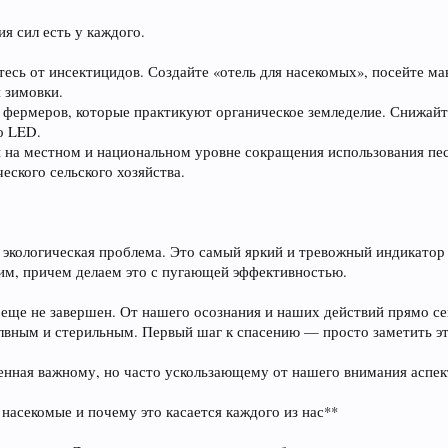
я сил есть у каждого.
тесь от инсектицидов. Создайте «отель для насекомых», посейте мав
 зимовки.
 фермеров, которые практикуют органическое земледелие. Снижайт
о LED.
ей на местном и национальном уровне сокращения использования пес
еского сельского хозяйства.
 экологическая проблема. Это самый яркий и тревожный индикатор
им, причем делаем это с пугающей эффективностью.
 еще не завершен. От нашего осознания и наших действий прямо се
вным и стерильным. Первый шаг к спасению — просто заметить э
щенная важному, но часто ускользающему от нашего внимания аспе
 насекомые и почему это касается каждого из нас**