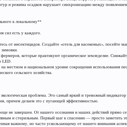
ратур и режима осадков нарушает синхронизацию между появлением
льного к локальному**
я сил есть у каждого.
тесь от инсектицидов. Создайте «отель для насекомых», посейте мав
 зимовки.
 фермеров, которые практикуют органическое земледелие. Снижайт
о LED.
ей на местном и национальном уровне сокращения использования пес
еского сельского хозяйства.
 экологическая проблема. Это самый яркий и тревожный индикатор
им, причем делаем это с пугающей эффективностью.
 еще не завершен. От нашего осознания и наших действий прямо се
вным и стерильным. Первый шаг к спасению — просто заметить э
щенная важному, но часто ускользающему от нашего внимания аспе