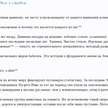
39.cc <-> kra39.at
щенная важному, но часто ускользающему от нашего внимания аспе
 насекомые и почему это касается каждого из нас**
 лет назад. Длинная поездка на машине: лобовое стекло, усыпанное
мните последние несколько лет. Тишина. Чистое стекло. Научные д
комых** — тихого, но стремительного апокалипсиса, который разво
 нескольких видов бабочек. Это история о фундаменте жизни на Зе
s, а data**
ия по всему миру фиксируют пугающую статистику. За последние 
аповедниках Пуэрто-Рико за тот же период она упала на ошеломляю
х вымирания в восемь раз выше, чем у млекопитающих, птиц и реп
ленная группа животных на планете. Их исчезновение такой скорост
, дороги и электростанции, оставив после себя лишь пустыню. Пот