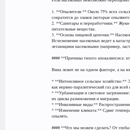
1. **Опылители.** Около 75% всех сель
сократится до злаков (которые опыляютс
2. **Санитары и переработчики.** Жуки-
питательные вещества.
3. **Основа пищевой цепочки.** Насек
Исчезновение насекомых ведет к катаст
летающими насекомыми (например, ласт
#### **Причины тихого апокалипсиса: к
Вина лежит не на одном факторе, а на и
* **Интенсивное сельское хозяйство:**
как нервно-паралитический газ для всей 
* **Урбанизация и световое загрязнение
их циклы размножения и миграции.
* **Инвазивные виды:** Распространени
* **Изменение климата:** Сдвиг темпе
опылять.
#### **Что мы можем сделать? От глоба