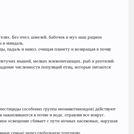
елях. Без пчел, шмелей, бабочек и мух наш рацион
ы и миндаль.
ы, падаль и навоз, очищая планету и возвращая в почву
 летучих мышей, мелких млекопитающих, рыб и рептилий.
падение численности популяций птиц, которые питаются
 пестициды (особенно группа неоникотиноидов) действуют
 накапливаются в почве и воде, отравляя все вокруг.
енное освещение сбивает с пути ночных насекомых, нарушая
иные семьи) через глобальную торговлю.