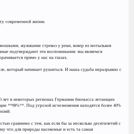
кту современной жизни.
 мошками, жужжание стрекоз у реки, ковер из мотыльков
анные подтверждают эти воспоминания: мы являемся
рачивается прямо у нас на глазах.
мле, который начинает рушиться. И наша судьба неразрывно с
30 лет в некоторых регионах Германии биомасса летающих
щие **98%**. Под угрозой исчезновения находятся более 40%
тилий.
ью сравнимо с тем, как если бы за несколько десятилетий с
ому что для природы насекомые и есть та самая