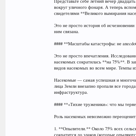
Представьте себе летний вечер двадцать
вокруг уличного фонаря. А теперь вспо
свидетелями **Великого вымирания насе
Это не просто история об исчезновении
ним связана.
#### **Масштабы катастрофы: не anecdote
Это не просто впечатления. Исследован
насекомых сократилась **на 75%**. В з
видов насекомых во всем мире. Темпы и
Насекомые — самая успешная и многочис
лица Земли внезапно пропали все города
инфраструктура.
#### **«Тихие труженики»: что мы теря
Роль насекомых невозможно переоценит
1. **Опылители.** Около 75% всех сель
сократится до злаков (которые опыляютс