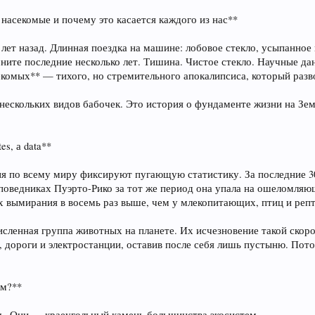
 насекомые и почему это касается каждого из нас**
 лет назад. Длинная поездка на машине: лобовое стекло, усыпанное
мните последние несколько лет. Тишина. Чистое стекло. Научные д
комых** — тихого, но стремительного апокалипсиса, который разво
 нескольких видов бабочек. Это история о фундаменте жизни на Зе
s, а data**
ия по всему миру фиксируют пугающую статистику. За последние 
аповедниках Пуэрто-Рико за тот же период она упала на ошеломляю
х вымирания в восемь раз выше, чем у млекопитающих, птиц и реп
ленная группа животных на планете. Их исчезновение такой скорост
, дороги и электростанции, оставив после себя лишь пустыню. Пот
ем?**
ь. Они — краеугольный камень большинства экосистем.