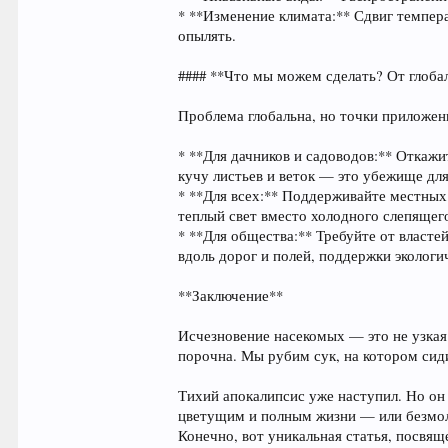
* **Изменение климата:** Сдвиг темпе
опылять.
#### **Что мы можем сделать? От глоба
Проблема глобальна, но точки приложени
* **Для дачников и садоводов:** Откажи
кучу листьев и веток — это убежище для
* **Для всех:** Поддерживайте местных
теплый свет вместо холодного слепящег
* **Для общества:** Требуйте от власт
вдоль дорог и полей, поддержки экологич
**Заключение**
Исчезновение насекомых — это не узкая
порочна. Мы рубим сук, на котором сид
Тихий апокалипсис уже наступил. Но он
цветущим и полным жизни — или безмол
Конечно, вот уникальная статья, посвя