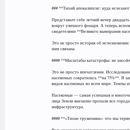
### **Тихий апокалипсис: куда исчезают
Представьте себе летний вечер двадцать
вокруг уличного фонаря. А теперь вспо
свидетелями **Великого вымирания насе
Это не просто история об исчезновении
ним связана.
#### **Масштабы катастрофы: не anecdote
Это не просто впечатления. Исследован
насекомых сократилась **на 75%**. В з
видов насекомых во всем мире. Темпы и
Насекомые — самая успешная и многочис
лица Земли внезапно пропали все города
инфраструктура.
#### **«Тихие труженики»: что мы теря
Роль насекомых невозможно переоценит