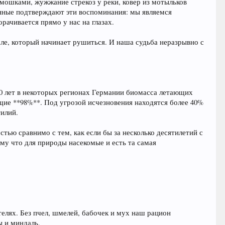
 мошками, жужжание стрекоз у реки, ковер из мотыльков
анные подтверждают эти воспоминания: мы являемся
рачивается прямо у нас на глазах.
мле, который начинает рушиться. И наша судьба неразрывно с
30 лет в некоторых регионах Германии биомасса летающих
щие **98%**. Под угрозой исчезновения находятся более 40%
тилий.
ью сравнимо с тем, как если бы за несколько десятилетий с
ому что для природы насекомые и есть та самая
елях. Без пчел, шмелей, бабочек и мух наш рацион
ы и миндаль.