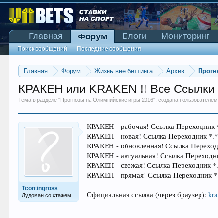
Главная
Блоги
Мониторинг
Форум
Поиск сообщений
Последние сообщения
Главная
Форум
Жизнь вне беттинга
Архив
Прогн
КРАКЕН или KRAKEN !! Все Ссылки 
Тема в разделе "
Прогнозы на Олимпийские игры 2016
", создана пользователе
КРАКЕH - рабочая! Ссылка Переходник 
КРАКЕH - новая! Ссылка Переходник *.
КРАКЕH - обновленная! Ссылка Переход
КРАКЕH - актуальная! Ссылка Переходн
КРАКЕH - свежая! Ссылка Переходник *
КРАКЕH - прямая! Ссылка Переходник *
Tcontingross
Официальная ссылка (через браузер):
kra
Лудоман со стажем