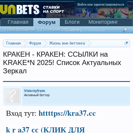
Войти или зарегистрироваться
Главная
Блоги
Мониторинг
Форум
Сканер Pinnacle
Поиск сообщений
Последние сообщения
Главная
Форум
Жизнь вне беттинга
Реклама и коммерция
КРАКEН - КРАКEН: ССЫЛКИ на
KRAKE*N 2025! Список Актуальных
Зеркал
Vnisroyfram
Активный беттор
httttps://kra37.cc
Вход тут:
k r a37 сс (КЛИК ДЛЯ