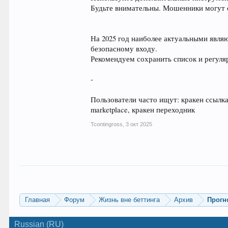
Будьте внимательны. Мошенники могут с
На 2025 год наиболее актуальными являю
безопасному входу.
Рекомендуем сохранить список и регуля
-
Пользователи часто ищут: кракен ссылка, 
marketplace, кракен переходник
Tcontingross
,
3 окт 2025
Главная
Форум
Жизнь вне беттинга
Архив
Прогн
Russian (RU)