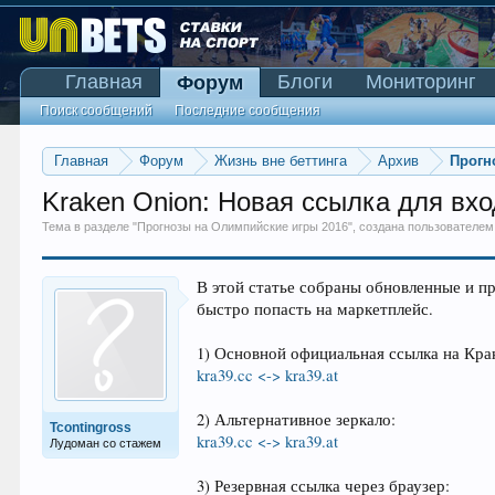
Главная
Блоги
Мониторинг
Форум
Поиск сообщений
Последние сообщения
Главная
Форум
Жизнь вне беттинга
Архив
Прогн
Kraken Onion: Новая ссылка для вх
Тема в разделе "
Прогнозы на Олимпийские игры 2016
", создана пользователе
В этой статье собраны обновленные и п
быстро попасть на маркетплейс.
1) Основной официальная ссылка на Кра
kra39.cc <-> kra39.at
2) Альтернативное зеркало:
Tcontingross
kra39.cc <-> kra39.at
Лудоман со стажем
3) Резервная ссылка через браузер: