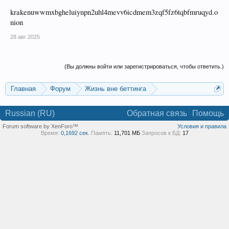
krakenuwwmxbgheluiynpn2uhl4mevv6icdmem3zqf5fz6tqbfmruqyd.o
nion
28 авг 2025
(Вы должны войти или зарегистрироваться, чтобы ответить.)
Главная
Форум
Жизнь вне беттинга
Реклама и коммерция
Russian (RU)
Обратная связь
Помощь
Forum software by XenForo™
Условия и правила
Время:
0,1692 сек.
Память:
11,701 МБ
Запросов к БД:
17