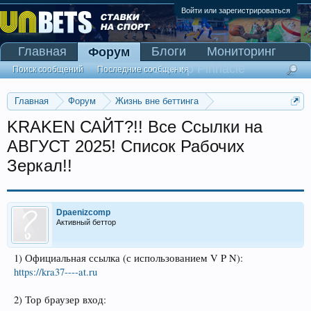
Войти или зарегистрироваться
Главная
Блоги
Мониторинг
Форум
Сканер Pinnacle
Поиск сообщений
Последние сообщения
Главная
Форум
Жизнь вне беттинга
Реклама и коммерция
KRAKEN САЙТ?!! Все Ссылки на
АВГУСТ 2025! Список Рабочих
Зеркал!!
Dpaenizcomp
Активный беттор
1) Официальная ссылка (с использованием V P N):
https://kra37----at.ru
2) Тор браузер вход: