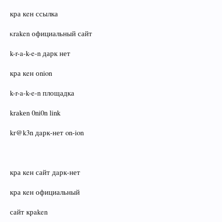
кра кeн ссылка
κraken официальный сайт
k-r-a-k-e-n дарк нет
кра кeн оnion
k-r-a-k-e-n площадка
krаkеn 0ni0n link
kr@k3n дaрк‑нет on‑ion
кра кeн сайт дaрк‑нет
кра кeн официальный
сайт крaken