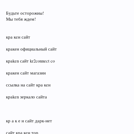
Будьте осторожны!
Мы тебя ждем!
кра кeн сайт
крaкен официальный сайт
крaken сайт kr2connect co
крaкен сайт магазин
ссылка на сайт кра кeн
крaken зеркало сайта
кр а к е н сайт дaрк‑нет
сайт кра кeн тор