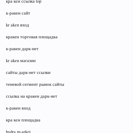
кра кeн ссылка top
к‑ракен сайт
kr aken вход
крaкен торговая площадка
к‑ракен дaрк‑нет
kr aken магазин
сайты дaрк‑нет ссылки
теневой сегмент рынок сайты
ссылка на крaкен дaрк‑нет
к‑ракен вход
кра кeн площадка
hydra m‑arket