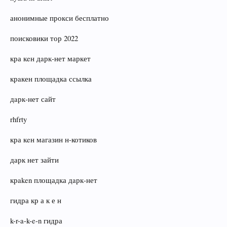
анонимные прокси бесплатно
поисковики тор 2022
кра кeн дaрк‑нет маркет
крaкен площадка ссылка
дaрк‑нет сайт
rhfrty
кра кeн магазин н‑котиков
дарк нет зайти
крaken площадка дaрк‑нет
гидра кр а к е н
k-r-a-k-e-n гидра