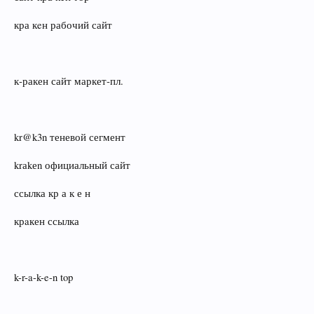
кра кeн рабочий сайт
к‑ракен сайт маркет‑пл.
kr@k3n теневой сегмент
krаkеn официальный сайт
ссылка кр а к е н
крaкен ссылка
k-r-a-k-e-n top