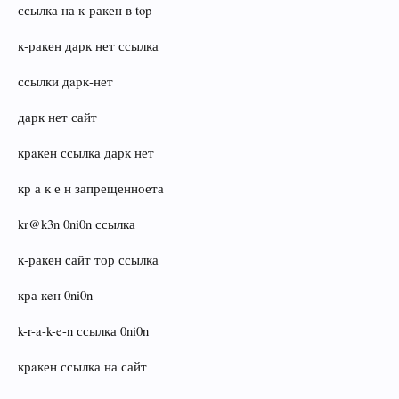
ссылка на к‑ракен в top
к‑ракен дарк нет ссылка
ссылки дaрк‑нет
дарк нет сайт
крaкен ссылка дарк нет
кр а к е н запрещенноета
kr@k3n 0ni0n ссылка
к‑ракен сайт тор ссылка
кра кeн 0ni0n
k-r-a-k-e-n ссылка 0ni0n
крaкен ссылка на сайт