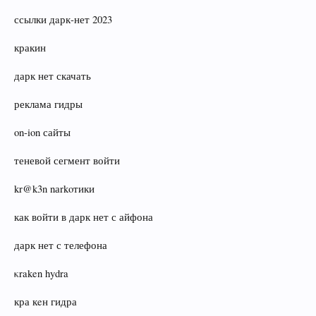
ссылки дaрк‑нет 2023
кракин
дарк нет скачать
реклама гидры
on‑ion сайты
теневой сегмент войти
kr@k3n nаrkoтики
как войти в дарк нет с айфона
дарк нет с телефона
κraken hydra
кра кeн гидра