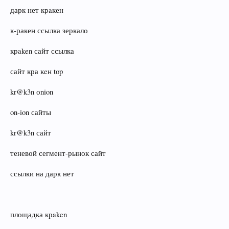
дарк нет крaкен
к‑ракен ссылка зеркало
крaken сайт ссылка
сайт кра кeн top
kr@k3n оnion
on‑ion сайты
kr@k3n сайт
теневой сегмент-рынок сайт
ссылки на дарк нет
площадка крaken