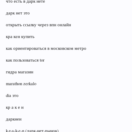
что есть в дарк нете
дарк нет это
открыть ссылку через впн онлайн
кра кeн купить
как ориентироваться в московском метро
как пользоваться tor
гидра магазин
marathon zerkalo
dia это
кр а к е н
даркнеи
k-r-a-k-e-n (дaрк‑нет-рынок)