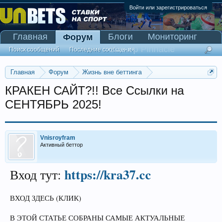
Войти или зарегистрироваться
Главная
Блоги
Мониторинг
Форум
Сканер Pinnacle
Поиск сообщений
Последние сообщения
Главная
Форум
Жизнь вне беттинга
Реклама и коммерция
КРАКEН САЙТ?!! Все Ссылки на
СЕНТЯБРЬ 2025!
Vnisroyfram
Активный беттор
https://kra37.cc
Вход тут:
ВХОД ЗДЕСЬ (КЛИК)
В ЭТОЙ СТАТЬЕ СОБРАНЫ САМЫЕ АКТУАЛЬНЫЕ