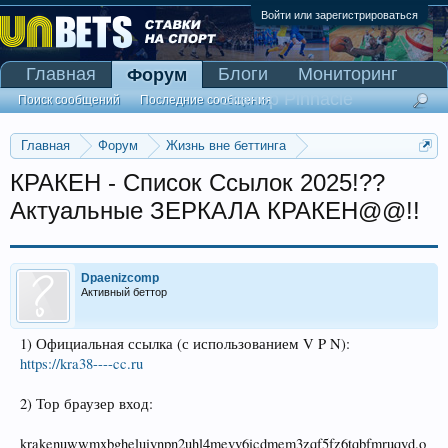
Войти или зарегистрироваться
Главная
Блоги
Мониторинг
Форум
Сканер Pinnacle
Поиск сообщений
Последние сообщения
Главная
Форум
Жизнь вне беттинга
Реклама и коммерция
КРАКЕН - Список Ссылок 2025!??
Актуальные ЗЕРКАЛА КРАКЕН@@!!
Dpaenizcomp
Активный беттор
1) Официальная ссылка (с использованием V P N):
https://kra38----cc.ru
2) Тор браузер вход:
krakenuwwmxbgheluiynpn2uhl4mevv6icdmem3zqf5fz6tqbfmruqyd.o