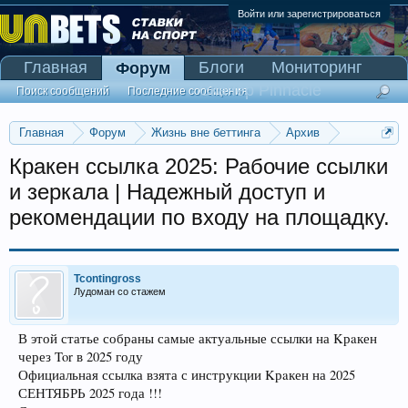
Войти или зарегистрироваться
Главная
Блоги
Мониторинг
Форум
Сканер Pinnacle
Поиск сообщений
Последние сообщения
Главная
Форум
Жизнь вне беттинга
Архив
Прогнозы на Олимпийские игры 2016
Кракен ссылка 2025: Рабочие ссылки
и зеркала | Надежный доступ и
рекомендации по входу на площадку.
Tcontingross
Лудоман со стажем
В этой статье собраны самые актуальные ссылки на Kрaкен
через Tor в 2025 году
Официальная ссылка взята с инструкции Kрaкен на 2025
СЕНТЯБРЬ 2025 года !!!