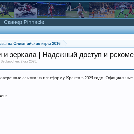
Сканер Pinnacle
озы на Олимпийские игры 2016
и и зеркала | Надежный доступ и рекоме
м
Ssubnochea
,
2 окт 2025
.
роверенные ссылки на платформу Кракен в 2025 году. Официальные 
кен: