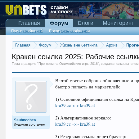
Главная
Блоги
Мониторинг
Форум
Поиск сообщений
Последние сообщения
Главная
Форум
Жизнь вне беттинга
Архив
Прогн
Кракен ссылка 2025: Рабочие ссылк
Тема в разделе "
Прогнозы на Олимпийские игры 2016
", создана пользователе
В этой статье собраны обновленные и п
быстро попасть на маркетплейс.
1) Основной официальная ссылка на Кра
kra39.cc <-> kra39.at
2) Альтернативное зеркало:
Ssubnochea
kra39.cc <-> kra39.at
Лудоман со стажем
3) Резервная ссылка через браузер: