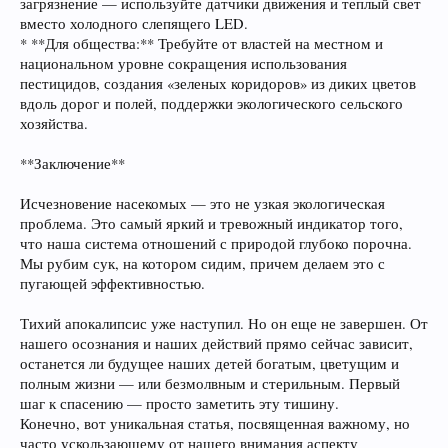
загрязнение — используйте датчики движения и теплый свет
вместо холодного слепящего LED.
* **Для общества:** Требуйте от властей на местном и
национальном уровне сокращения использования
пестицидов, создания «зеленых коридоров» из диких цветов
вдоль дорог и полей, поддержки экологического сельского
хозяйства.
**Заключение**
Исчезновение насекомых — это не узкая экологическая
проблема. Это самый яркий и тревожный индикатор того,
что наша система отношений с природой глубоко порочна.
Мы рубим сук, на котором сидим, причем делаем это с
пугающей эффективностью.
Тихий апокалипсис уже наступил. Но он еще не завершен. От
нашего осознания и наших действий прямо сейчас зависит,
останется ли будущее наших детей богатым, цветущим и
полным жизни — или безмолвным и стерильным. Первый
шаг к спасению — просто заметить эту тишину.
Конечно, вот уникальная статья, посвященная важному, но
часто ускользающему от нашего внимания аспекту