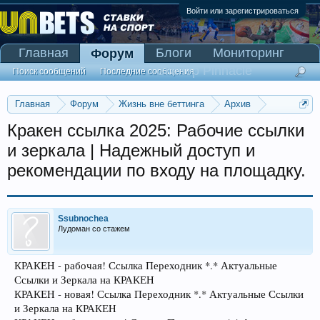
Войти или зарегистрироваться
Главная
Блоги
Мониторинг
Форум
Сканер Pinnacle
Поиск сообщений
Последние сообщения
Главная
Форум
Жизнь вне беттинга
Архив
Прогнозы на Олимпийские игры 2016
Кракен ссылка 2025: Рабочие ссылки
и зеркала | Надежный доступ и
рекомендации по входу на площадку.
Ssubnochea
Лудоман со стажем
КРАКЕH - рабочая! Ссылка Переходник *.* Актуальные
Ссылки и Зеркала на КРАКЕH
КРАКЕH - новая! Ссылка Переходник *.* Актуальные Ссылки
и Зеркала на КРАКЕH