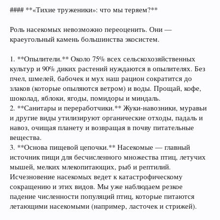
#### **«Тихие труженики»: что мы теряем?**
Роль насекомых невозможно переоценить. Они —
краеугольный камень большинства экосистем.
1. **Опылители.** Около 75% всех сельскохозяйственных
культур и 90% диких растений нуждаются в опылителях. Без
пчел, шмелей, бабочек и мух наш рацион сократится до
злаков (которые опыляются ветром) и воды. Прощай, кофе,
шоколад, яблоки, ягоды, помидоры и миндаль.
2. **Санитары и переработчики.** Жуки-навозники, муравьи
и другие виды утилизируют органические отходы, падаль и
навоз, очищая планету и возвращая в почву питательные
вещества.
3. **Основа пищевой цепочки.** Насекомые — главный
источник пищи для бесчисленного множества птиц, летучих
мышей, мелких млекопитающих, рыб и рептилий.
Исчезновение насекомых ведет к катастрофическому
сокращению и этих видов. Мы уже наблюдаем резкое
падение численности популяций птиц, которые питаются
летающими насекомыми (например, ласточек и стрижей).