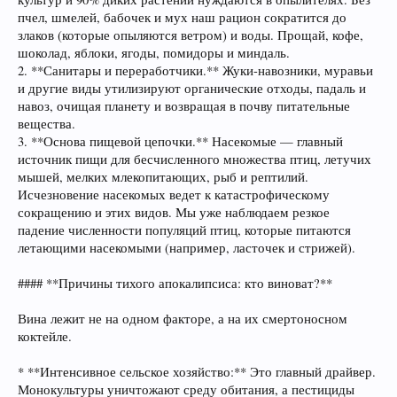
пчел, шмелей, бабочек и мух наш рацион сократится до
злаков (которые опыляются ветром) и воды. Прощай, кофе,
шоколад, яблоки, ягоды, помидоры и миндаль.
2. **Санитары и переработчики.** Жуки-навозники, муравьи
и другие виды утилизируют органические отходы, падаль и
навоз, очищая планету и возвращая в почву питательные
вещества.
3. **Основа пищевой цепочки.** Насекомые — главный
источник пищи для бесчисленного множества птиц, летучих
мышей, мелких млекопитающих, рыб и рептилий.
Исчезновение насекомых ведет к катастрофическому
сокращению и этих видов. Мы уже наблюдаем резкое
падение численности популяций птиц, которые питаются
летающими насекомыми (например, ласточек и стрижей).
#### **Причины тихого апокалипсиса: кто виноват?**
Вина лежит не на одном факторе, а на их смертоносном
коктейле.
* **Интенсивное сельское хозяйство:** Это главный драйвер.
Монокультуры уничтожают среду обитания, а пестициды