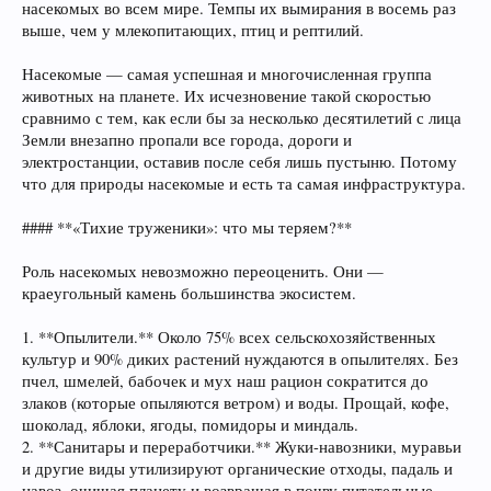
насекомых во всем мире. Темпы их вымирания в восемь раз
выше, чем у млекопитающих, птиц и рептилий.
Насекомые — самая успешная и многочисленная группа
животных на планете. Их исчезновение такой скоростью
сравнимо с тем, как если бы за несколько десятилетий с лица
Земли внезапно пропали все города, дороги и
электростанции, оставив после себя лишь пустыню. Потому
что для природы насекомые и есть та самая инфраструктура.
#### **«Тихие труженики»: что мы теряем?**
Роль насекомых невозможно переоценить. Они —
краеугольный камень большинства экосистем.
1. **Опылители.** Около 75% всех сельскохозяйственных
культур и 90% диких растений нуждаются в опылителях. Без
пчел, шмелей, бабочек и мух наш рацион сократится до
злаков (которые опыляются ветром) и воды. Прощай, кофе,
шоколад, яблоки, ягоды, помидоры и миндаль.
2. **Санитары и переработчики.** Жуки-навозники, муравьи
и другие виды утилизируют органические отходы, падаль и
навоз, очищая планету и возвращая в почву питательные