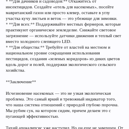
* **Для дачников и садоводов:** Откажитесь от
инсектицидов. Создайте «отель для насекомых», посейте
мавританский газон или просто клевер, оставьте в углу
участка кучу листьев и веток — это убежище для зимовки.
* **Для всех:** Поддерживайте местных фермеров, которые
практикуют органическое земледелие. Снижайте световое
загрязнение — используйте датчики движения и теплый свет
вместо холодного слепящего LED.
* **Для общества:** Требуйте от властей на местном и
национальном уровне сокращения использования
пестицидов, создания «зеленых коридоров» из диких цветов
вдоль дорог и полей, поддержки экологического сельского
хозяйства.
**Заключение**
Исчезновение насекомых — это не узкая экологическая
проблема. Это самый яркий и тревожный индикатор того,
что наша система отношений с природой глубоко порочна.
Мы рубим сук, на котором сидим, причем делаем это с
пугающей эффективностью.
Тихий апокалипсис уже наступил. Но он еще не завершен. От