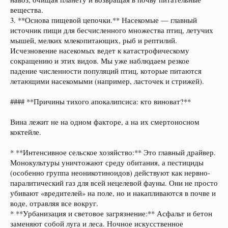
вещества.
3. **Основа пищевой цепочки.** Насекомые — главный
источник пищи для бесчисленного множества птиц, летучих
мышей, мелких млекопитающих, рыб и рептилий.
Исчезновение насекомых ведет к катастрофическому
сокращению и этих видов. Мы уже наблюдаем резкое
падение численности популяций птиц, которые питаются
летающими насекомыми (например, ласточек и стрижей).
#### **Причины тихого апокалипсиса: кто виноват?**
Вина лежит не на одном факторе, а на их смертоносном
коктейле.
* **Интенсивное сельское хозяйство:** Это главный драйвер.
Монокультуры уничтожают среду обитания, а пестициды
(особенно группа неоникотиноидов) действуют как нервно-
паралитический газ для всей нецелевой фауны. Они не просто
убивают «вредителей» на поле, но и накапливаются в почве и
воде, отравляя все вокруг.
* **Урбанизация и световое загрязнение:** Асфальт и бетон
заменяют собой луга и леса. Ночное искусственное