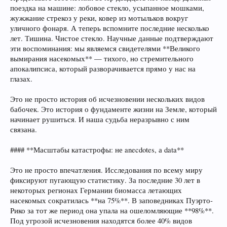
поездка на машине: лобовое стекло, усыпанное мошками,
жужжание стрекоз у реки, ковер из мотыльков вокруг
уличного фонаря. А теперь вспомните последние несколько
лет. Тишина. Чистое стекло. Научные данные подтверждают
эти воспоминания: мы являемся свидетелями **Великого
вымирания насекомых** — тихого, но стремительного
апокалипсиса, который разворачивается прямо у нас на
глазах.
Это не просто история об исчезновении нескольких видов
бабочек. Это история о фундаменте жизни на Земле, который
начинает рушиться. И наша судьба неразрывно с ним
связана.
#### **Масштабы катастрофы: не anecdotes, а data**
Это не просто впечатления. Исследования по всему миру
фиксируют пугающую статистику. За последние 30 лет в
некоторых регионах Германии биомасса летающих
насекомых сократилась **на 75%**. В заповедниках Пуэрто-
Рико за тот же период она упала на ошеломляющие **98%**.
Под угрозой исчезновения находятся более 40% видов