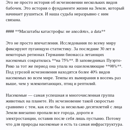
Это не просто история об исчезновении нескольких видов
бабочек. Это история о фундаменте жизни на Земле, который
начинает рушиться. И наша судьба неразрывно с ним
связана.
#### **Масштабы катастрофы: не anecdotes, а data**
Это не просто впечатления. Исследования по всему миру
фиксируют пугающую статистику. За последние 30 лет в
некоторых регионах Германии биомасса летающих
насекомых сократилась **на 75%**. В заповедниках Пуэрто-
Рико за тот же период она упала на ошеломляющие **98%**.
Под угрозой исчезновения находятся более 40% видов
насекомых во всем мире. Темпы их вымирания в восемь раз
выше, чем у млекопитающих, птиц и рептилий.
Насекомые — самая успешная и многочисленная группа
животных на планете. Их исчезновение такой скоростью
сравнимо с тем, как если бы за несколько десятилетий с лица
Земли внезапно пропали все города, дороги и
электростанции, оставив после себя лишь пустыню. Потому
что для природы насекомые и есть та самая инфраструктура.