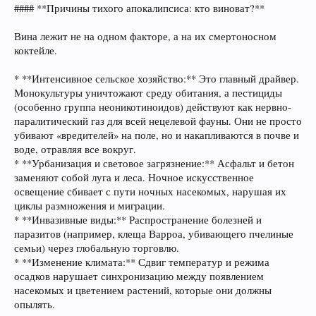
#### **Причины тихого апокалипсиса: кто виноват?**
Вина лежит не на одном факторе, а на их смертоносном
коктейле.
* **Интенсивное сельское хозяйство:** Это главный драйвер.
Монокультуры уничтожают среду обитания, а пестициды
(особенно группа неоникотиноидов) действуют как нервно-
паралитический газ для всей нецелевой фауны. Они не просто
убивают «вредителей» на поле, но и накапливаются в почве и
воде, отравляя все вокруг.
* **Урбанизация и световое загрязнение:** Асфальт и бетон
заменяют собой луга и леса. Ночное искусственное
освещение сбивает с пути ночных насекомых, нарушая их
циклы размножения и миграции.
* **Инвазивные виды:** Распространение болезней и
паразитов (например, клеща Варроа, убивающего пчелиные
семьи) через глобальную торговлю.
* **Изменение климата:** Сдвиг температур и режима
осадков нарушает синхронизацию между появлением
насекомых и цветением растений, которые они должны
опылять.