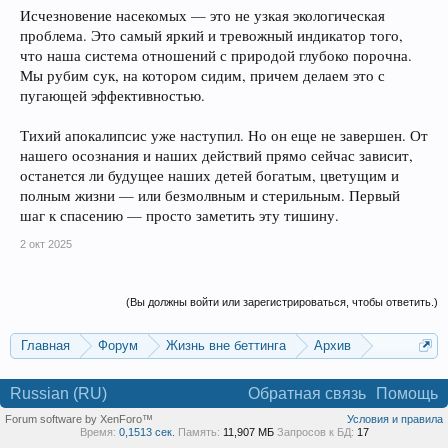
Исчезновение насекомых — это не узкая экологическая
проблема. Это самый яркий и тревожный индикатор того,
что наша система отношений с природой глубоко порочна.
Мы рубим сук, на котором сидим, причем делаем это с
пугающей эффективностью.
Тихий апокалипсис уже наступил. Но он еще не завершен. От
нашего осознания и наших действий прямо сейчас зависит,
останется ли будущее наших детей богатым, цветущим и
полным жизни — или безмолвным и стерильным. Первый
шаг к спасению — просто заметить эту тишину.
2 окт 2025
(Вы должны войти или зарегистрироваться, чтобы ответить.)
Главная
Форум
Жизнь вне беттинга
Архив
Прогнозы на Олимпийские игры 2016
Russian (RU)
Обратная связь
Помощь
Forum software by XenForo™
Условия и правила
Время:
0,1513 сек.
Память:
11,907 МБ
Запросов к БД:
17