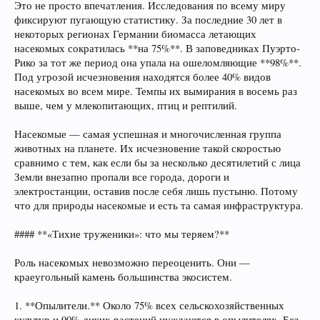
Это не просто впечатления. Исследования по всему миру
фиксируют пугающую статистику. За последние 30 лет в
некоторых регионах Германии биомасса летающих
насекомых сократилась **на 75%**. В заповедниках Пуэрто-
Рико за тот же период она упала на ошеломляющие **98%**.
Под угрозой исчезновения находятся более 40% видов
насекомых во всем мире. Темпы их вымирания в восемь раз
выше, чем у млекопитающих, птиц и рептилий.
Насекомые — самая успешная и многочисленная группа
животных на планете. Их исчезновение такой скоростью
сравнимо с тем, как если бы за несколько десятилетий с лица
Земли внезапно пропали все города, дороги и
электростанции, оставив после себя лишь пустыню. Потому
что для природы насекомые и есть та самая инфраструктура.
#### **«Тихие труженики»: что мы теряем?**
Роль насекомых невозможно переоценить. Они —
краеугольный камень большинства экосистем.
1. **Опылители.** Около 75% всех сельскохозяйственных
культур и 90% диких растений нуждаются в опылителях. Без