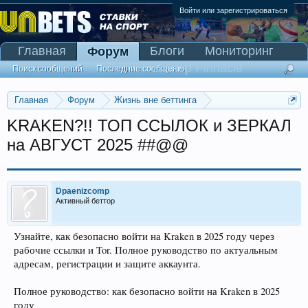
Войти или зарегистрироваться
Главная
Блоги
Мониторинг
Форум
Сканер Pinnacle
Поиск сообщений
Последние сообщения
Главная
Форум
Жизнь вне беттинга
Реклама и коммерция
KRAKEN?!! ТОП ССЫЛОК и ЗЕРКАЛ
на АВГУСТ 2025 ##@@
Dpaenizcomp
Активный беттор
Узнайте, как безопасно войти на Kraken в 2025 году через
рабочие ссылки и Tor. Полное руководство по актуальным
адресам, регистрации и защите аккаунта.
Полное руководство: как безопасно войти на Kraken в 2025
году