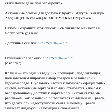
стабильным даже при блокировках.
Актуальные ссылки для доступа к Кракeн (Август-Сентябрь
2025) ИЩЕШЬ крaкен | КРAКЕНУ KRАKEN | krаken
Важно: Сохраните этот список. Ссылки часто меняются и
могут быть удалены.
Доступные ссылки:
https://kra38----cc.ru
Официальное зеркало:
https://kra38----cc.ru
(с в*п*н*)
Кракeн — это одна из ведущих площадок , предлагающая
пользователям широкий выбор товаров в безопасной и
удобной среде. В условиях частых блокировок официальных
сайтов, актуальные зеркала и ссылки становятся ключом к
бесперебойному доступу к маркет‑пл.у. В этой статье мы
расскажем, как безопасно пользоваться ссылками на Кракeн,
что делать при недоступности сайта, и почему Кракeн
занимает лидирующие позиции в своей нише.