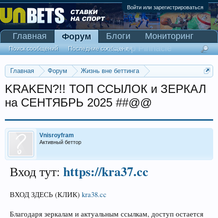
Войти или зарегистрироваться
Главная
Блоги
Мониторинг
Форум
Сканер Pinnacle
Поиск сообщений
Последние сообщения
Главная
Форум
Жизнь вне беттинга
Реклама и коммерция
KRAKEN?!! ТОП ССЫЛОК и ЗЕРКАЛ
на СЕНТЯБРЬ 2025 ##@@
Vnisroyfram
Активный беттор
https://kra37.cc
Вход тут:
ВХОД ЗДЕСЬ (КЛИК)
kra38.cc
Благодаря зеркалам и актуальным ссылкам, доступ остается