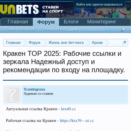
Войти или зарегистрироваться
Главная
Блоги
Мониторинг
Форум
Сканер Pinnacle
Поиск сообщений
Последние сообщения
Главная
Форум
Жизнь вне беттинга
Архив
Прогнозы на Олимпийские игры 2016
Кракен ТОР 2025: Рабочие ссылки и
зеркала Надежный доступ и
рекомендации по входу на площадку.
Tcontingross
Лудоман со стажем
Актуальная ссылка Кракен -
kra40.cc
Рабочая ссылка на Кракен -
https://kra39---at.cc