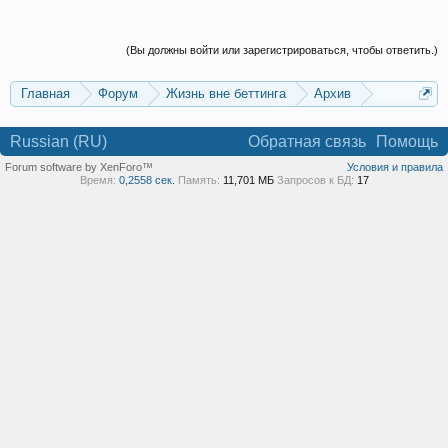
(Вы должны войти или зарегистрироваться, чтобы ответить.)
Главная
Форум
Жизнь вне беттинга
Архив
Прогнозы на Олимпийские игры 2016
Russian (RU)
Обратная связь
Помощь
Forum software by XenForo™
Условия и правила
Время:
0,2558 сек.
Память:
11,701 МБ
Запросов к БД:
17