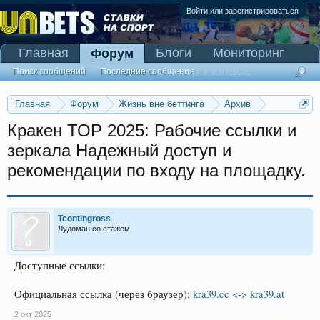
Войти или зарегистрироваться
Главная
Блоги
Мониторинг
Форум
Сканер Pinnacle
Поиск сообщений
Последние сообщения
Главная
Форум
Жизнь вне беттинга
Архив
Прогнозы на Олимпийские игры 2016
Кракен ТОР 2025: Рабочие ссылки и
зеркала Надежный доступ и
рекомендации по входу на площадку.
Tcontingross
Лудоман со стажем
Доступные ссылки:
Официальная ссылка (через браузер):
kra39.cc <-> kra39.at
2 окт 2025