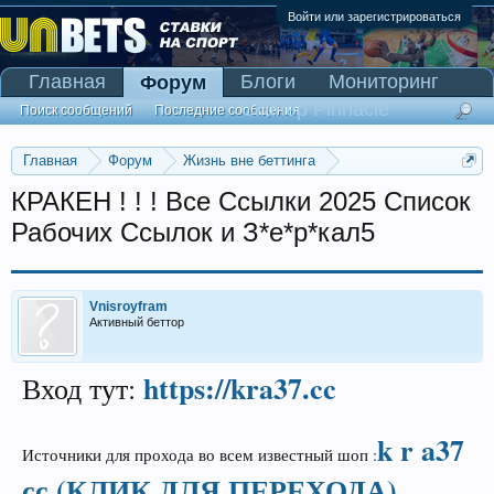
Войти или зарегистрироваться
Главная
Блоги
Мониторинг
Форум
Сканер Pinnacle
Поиск сообщений
Последние сообщения
Главная
Форум
Жизнь вне беттинга
Реклама и коммерция
КРАКЕН ! ! ! Все Ссылки 2025 Список
Рабочих Ссылок и З*е*р*кал5
Vnisroyfram
Активный беттор
https://kra37.cc
Вход тут:
k r a37
Источники для прохода во всем известный шоп :
сс (КЛИК ДЛЯ ПЕРЕХОДА)