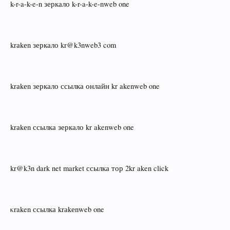
k-r-a-k-e-n зеркало k-r-a-k-e-nweb one
krаkеn зеркало kr@k3nweb3 com
krаkеn зеркало ссылка онлайн kr akenweb one
krаkеn ссылка зеркало kr akenweb one
kr@k3n dark net market ссылка тор 2kr aken click
κraken ссылка krаkеnweb one