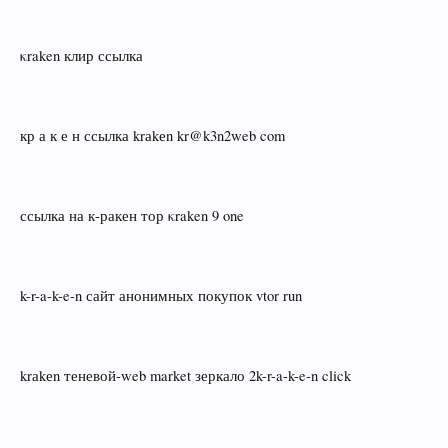
κraken клир ссылка
кр а к е н ссылка krаkеn kr@k3n2web com
ссылка на к‑ракен тор κraken 9 one
k-r-a-k-e-n сайт анонимных покупок vtor run
krаkеn теневой‑web market зеркало 2k-r-a-k-e-n click