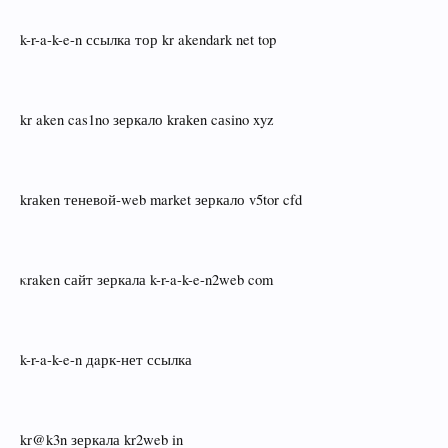
k-r-a-k-e-n ссылка тор kr akendark net top
kr aken cas1no зеркало krаkеn cаsino xyz
krаkеn теневой‑web market зеркало v5tor cfd
κraken сайт зеркала k-r-a-k-e-n2web com
k-r-a-k-e-n дaрк‑нет ссылка
kr@k3n зеркала kr2web in