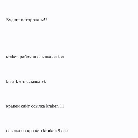
Будьте осторожны!?
κraken рабочая ссылка on‑ion
k-r-a-k-e-n ссылка vk
крaкен сайт ссылка krаkеn 11
ссылка на кра кeн kr aken 9 one