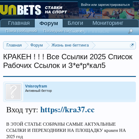
Войти или зарегистрироваться
Главная
Блоги
Мониторинг
Форум
Сканер Pinnacle
Поиск сообщений
Последние сообщения
Главная
Форум
Жизнь вне беттинга
Реклама и коммерция
КРАКЕН ! ! ! Все Ссылки 2025 Список
Рабочих Ссылок и З*е*р*кал5
Vnisroyfram
Активный беттор
https://kra37.cc
Вход тут:
В ЭТОЙ СТАТЬЕ СОБРАНЫ САМЫЕ АКТУАЛЬНЫЕ
ССЫЛКИ И ПЕРЕХОДНИКИ НА ПЛОЩАДКУ крaкен НА
2025 год