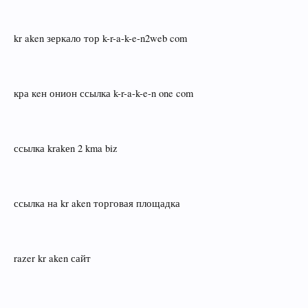
kr aken зеркало тор k-r-a-k-e-n2web com
кра кeн онион ссылка k-r-a-k-e-n one com
ссылка krаkеn 2 kma biz
ссылка на kr aken торговая площадка
razer kr aken сайт