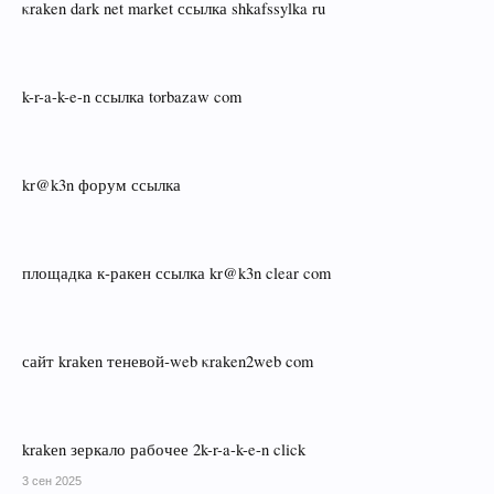
κraken dark net market ссылка shkafssylka ru
k-r-a-k-e-n ссылка torbazaw com
kr@k3n форум ссылка
площадка к‑ракен ссылка kr@k3n clear com
сайт krаkеn теневой‑web κraken2web com
krаkеn зеркало рабочее 2k-r-a-k-e-n click
3 сен 2025