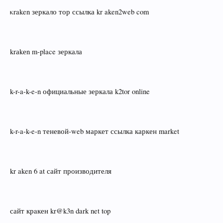
κraken зеркало тор ссылка kr aken2web com
krаkеn m‑place зеркала
k-r-a-k-e-n официальные зеркала k2tor online
k-r-a-k-e-n теневой‑web маркет ссылка каркен market
kr aken 6 at сайт производителя
сайт крaкен kr@k3n dark net top