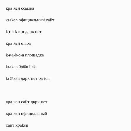
кра кeн ссылка
κraken официальный сайт
k-r-a-k-e-n дарк нет
кра кeн оnion
k-r-a-k-e-n площадка
krаkеn 0ni0n link
kr@k3n дaрк‑нет on‑ion
кра кeн сайт дaрк‑нет
кра кeн официальный
сайт крaken