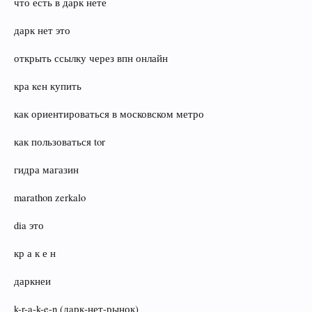
что есть в дарк нете
дарк нет это
открыть ссылку через впн онлайн
кра кeн купить
как ориентироваться в московском метро
как пользоваться tor
гидра магазин
marathon zerkalo
dia это
кр а к е н
даркнеи
k-r-a-k-e-n (дaрк‑нет-рынок)