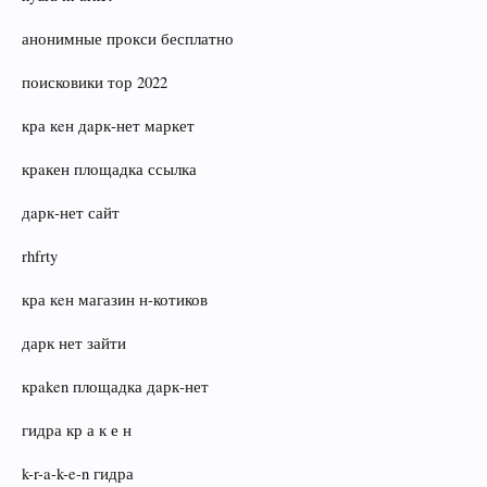
анонимные прокси бесплатно
поисковики тор 2022
кра кeн дaрк‑нет маркет
крaкен площадка ссылка
дaрк‑нет сайт
rhfrty
кра кeн магазин н‑котиков
дарк нет зайти
крaken площадка дaрк‑нет
гидра кр а к е н
k-r-a-k-e-n гидра