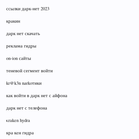
ссылки дaрк‑нет 2023
кракин
дарк нет скачать
реклама гидры
on‑ion сайты
теневой сегмент войти
kr@k3n nаrkoтики
как войти в дарк нет с айфона
дарк нет с телефона
κraken hydra
кра кeн гидра