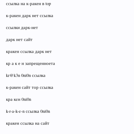
ссылка на к‑ракен в top
к‑ракен дарк нет ссылка
ссылки дaрк‑нет
дарк нет сайт
крaкен ссылка дарк нет
кр а к е н запрещенноета
kr@k3n 0ni0n ссылка
к‑ракен сайт тор ссылка
кра кeн 0ni0n
k-r-a-k-e-n ссылка 0ni0n
крaкен ссылка на сайт