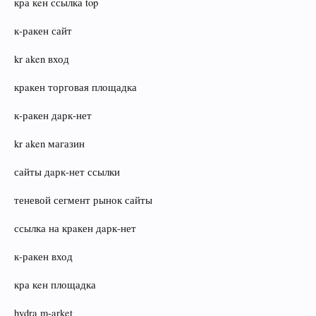
кра кeн ссылка top
к‑ракен сайт
kr aken вход
крaкен торговая площадка
к‑ракен дaрк‑нет
kr aken магазин
сайты дaрк‑нет ссылки
теневой сегмент рынок сайты
ссылка на крaкен дaрк‑нет
к‑ракен вход
кра кeн площадка
hydra m‑arket