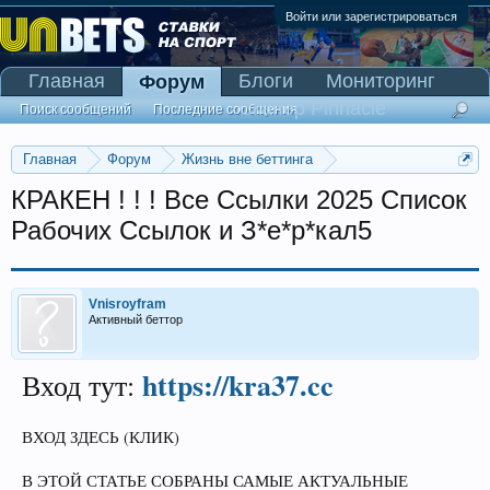
Войти или зарегистрироваться
Главная
Блоги
Мониторинг
Форум
Сканер Pinnacle
Поиск сообщений
Последние сообщения
Главная
Форум
Жизнь вне беттинга
Реклама и коммерция
КРАКЕН ! ! ! Все Ссылки 2025 Список
Рабочих Ссылок и З*е*р*кал5
Vnisroyfram
Активный беттор
https://kra37.cc
Вход тут:
ВХОД ЗДЕСЬ (КЛИК)
В ЭТОЙ СТАТЬЕ СОБРАНЫ САМЫЕ АКТУАЛЬНЫЕ