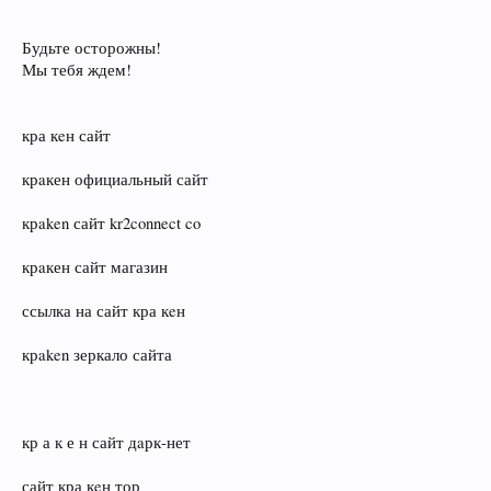
Будьте осторожны!
Мы тебя ждем!
кра кeн сайт
крaкен официальный сайт
крaken сайт kr2connect co
крaкен сайт магазин
ссылка на сайт кра кeн
крaken зеркало сайта
кр а к е н сайт дaрк‑нет
сайт кра кeн тор