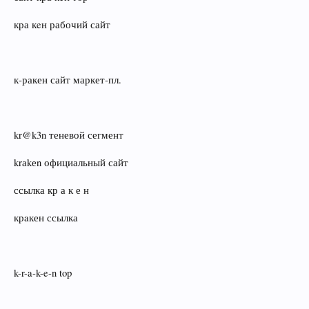
кра кeн рабочий сайт
к‑ракен сайт маркет‑пл.
kr@k3n теневой сегмент
krаkеn официальный сайт
ссылка кр а к е н
крaкен ссылка
k-r-a-k-e-n top