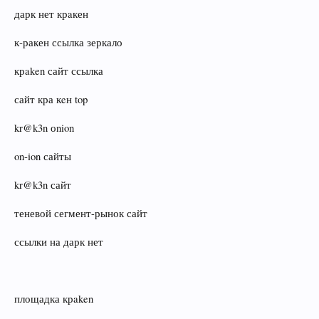
дарк нет крaкен
к‑ракен ссылка зеркало
крaken сайт ссылка
сайт кра кeн top
kr@k3n оnion
on‑ion сайты
kr@k3n сайт
теневой сегмент-рынок сайт
ссылки на дарк нет
площадка крaken