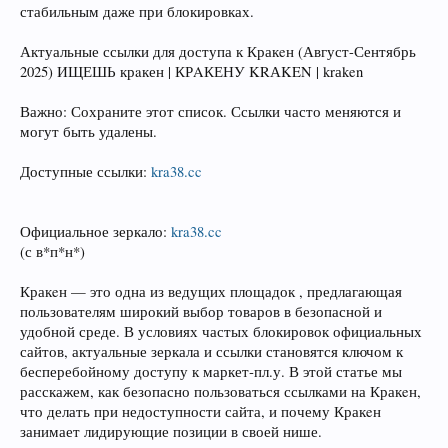
стабильным даже при блокировках.
Актуальные ссылки для доступа к Кракeн (Август-Сентябрь
2025) ИЩЕШЬ крaкен | КРAКЕНУ KRАKEN | krаken
Важно: Сохраните этот список. Ссылки часто меняются и
могут быть удалены.
Доступные ссылки:
kra38.cc
Официальное зеркало:
kra38.cc
(с в*п*н*)
Кракeн — это одна из ведущих площадок , предлагающая
пользователям широкий выбор товаров в безопасной и
удобной среде. В условиях частых блокировок официальных
сайтов, актуальные зеркала и ссылки становятся ключом к
бесперебойному доступу к маркет‑пл.у. В этой статье мы
расскажем, как безопасно пользоваться ссылками на Кракeн,
что делать при недоступности сайта, и почему Кракeн
занимает лидирующие позиции в своей нише.