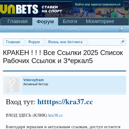
Войти или зарегистрироваться
Главная
Блоги
Мониторинг
Форум
Сканер Pinnacle
Поиск сообщений
Последние сообщения
Главная
Форум
Жизнь вне беттинга
Реклама и коммерция
КРАКЕН ! ! ! Все Ссылки 2025 Список
Рабочих Ссылок и З*еркал5
Vnisroyfram
Активный беттор
httttps://kra37.cc
Вход тут:
ВХОД ЗДЕСЬ (КЛИК)
kra38.cc
Благодаря зеркалам и актуальным ссылкам, доступ остается