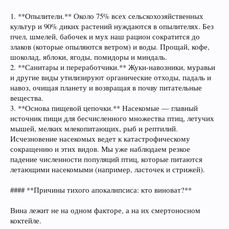
1. **Опылители.** Около 75% всех сельскохозяйственных
культур и 90% диких растений нуждаются в опылителях. Без
пчел, шмелей, бабочек и мух наш рацион сократится до
злаков (которые опыляются ветром) и воды. Прощай, кофе,
шоколад, яблоки, ягоды, помидоры и миндаль.
2. **Санитары и переработчики.** Жуки-навозники, муравьи
и другие виды утилизируют органические отходы, падаль и
навоз, очищая планету и возвращая в почву питательные
вещества.
3. **Основа пищевой цепочки.** Насекомые — главный
источник пищи для бесчисленного множества птиц, летучих
мышей, мелких млекопитающих, рыб и рептилий.
Исчезновение насекомых ведет к катастрофическому
сокращению и этих видов. Мы уже наблюдаем резкое
падение численности популяций птиц, которые питаются
летающими насекомыми (например, ласточек и стрижей).
#### **Причины тихого апокалипсиса: кто виноват?**
Вина лежит не на одном факторе, а на их смертоносном
коктейле.