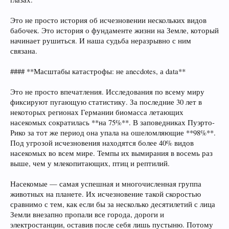
Это не просто история об исчезновении нескольких видов
бабочек. Это история о фундаменте жизни на Земле, который
начинает рушиться. И наша судьба неразрывно с ним
связана.
#### **Масштабы катастрофы: не anecdotes, а data**
Это не просто впечатления. Исследования по всему миру
фиксируют пугающую статистику. За последние 30 лет в
некоторых регионах Германии биомасса летающих
насекомых сократилась **на 75%**. В заповедниках Пуэрто-
Рико за тот же период она упала на ошеломляющие **98%**.
Под угрозой исчезновения находятся более 40% видов
насекомых во всем мире. Темпы их вымирания в восемь раз
выше, чем у млекопитающих, птиц и рептилий.
Насекомые — самая успешная и многочисленная группа
животных на планете. Их исчезновение такой скоростью
сравнимо с тем, как если бы за несколько десятилетий с лица
Земли внезапно пропали все города, дороги и
электростанции, оставив после себя лишь пустыню. Потому