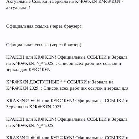
Актуальные Ссылки и Зеркала на K^R@K€N K^R@K€N -
актуальная!
Официальная ссылка (через браузер):
Официальная ссылка (через браузер):
КРAКЕH или KR@KEN! Официальные ССЫЛКИ и Зеркала
на K^R@K€N: ^_^ 2025! : Список всех рабочих ссылок и
зеркал для K^R@K€N
K^R@K€N ДОСТУПНЫЕ *.* ССЫЛКИ и Зеркала на
K^R@K€N 2025! : Список всех рабочих ссылок и зеркал для
KRAK3N@ @!@ или K^R@K€N! Официальные ССЫЛКИ и
Зеркала на K^R@K€N 2025!
КРAКЕH или KR@KEN! Официальные ССЫЛКИ и Зеркала
на K^R@K€N: ^_^ 2025!
KRAK3N@ @!@ или K^R@K€N! Официальные ССЫЛКИ и