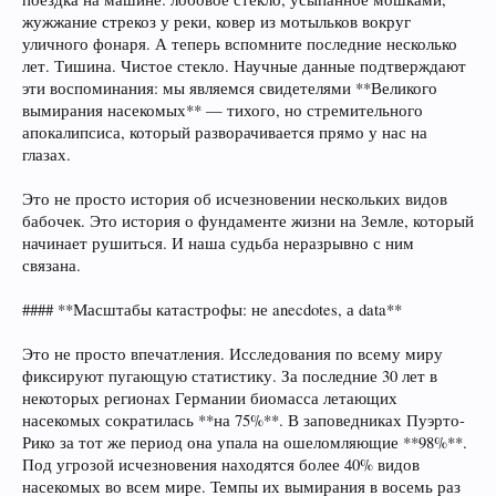
жужжание стрекоз у реки, ковер из мотыльков вокруг
уличного фонаря. А теперь вспомните последние несколько
лет. Тишина. Чистое стекло. Научные данные подтверждают
эти воспоминания: мы являемся свидетелями **Великого
вымирания насекомых** — тихого, но стремительного
апокалипсиса, который разворачивается прямо у нас на
глазах.
Это не просто история об исчезновении нескольких видов
бабочек. Это история о фундаменте жизни на Земле, который
начинает рушиться. И наша судьба неразрывно с ним
связана.
#### **Масштабы катастрофы: не anecdotes, а data**
Это не просто впечатления. Исследования по всему миру
фиксируют пугающую статистику. За последние 30 лет в
некоторых регионах Германии биомасса летающих
насекомых сократилась **на 75%**. В заповедниках Пуэрто-
Рико за тот же период она упала на ошеломляющие **98%**.
Под угрозой исчезновения находятся более 40% видов
насекомых во всем мире. Темпы их вымирания в восемь раз