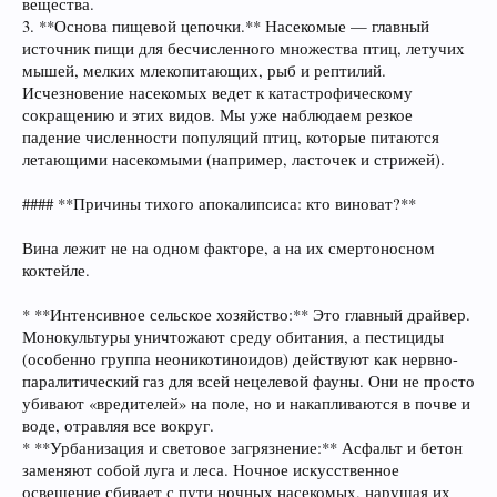
вещества.
3. **Основа пищевой цепочки.** Насекомые — главный
источник пищи для бесчисленного множества птиц, летучих
мышей, мелких млекопитающих, рыб и рептилий.
Исчезновение насекомых ведет к катастрофическому
сокращению и этих видов. Мы уже наблюдаем резкое
падение численности популяций птиц, которые питаются
летающими насекомыми (например, ласточек и стрижей).
#### **Причины тихого апокалипсиса: кто виноват?**
Вина лежит не на одном факторе, а на их смертоносном
коктейле.
* **Интенсивное сельское хозяйство:** Это главный драйвер.
Монокультуры уничтожают среду обитания, а пестициды
(особенно группа неоникотиноидов) действуют как нервно-
паралитический газ для всей нецелевой фауны. Они не просто
убивают «вредителей» на поле, но и накапливаются в почве и
воде, отравляя все вокруг.
* **Урбанизация и световое загрязнение:** Асфальт и бетон
заменяют собой луга и леса. Ночное искусственное
освещение сбивает с пути ночных насекомых, нарушая их