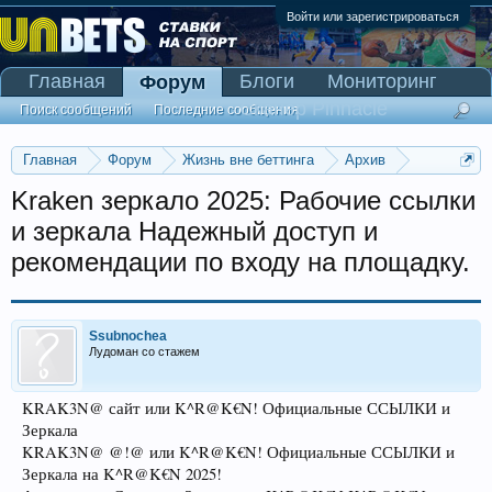
Войти или зарегистрироваться
Главная
Блоги
Мониторинг
Форум
Сканер Pinnacle
Поиск сообщений
Последние сообщения
Главная
Форум
Жизнь вне беттинга
Архив
Прогнозы на Олимпийские игры 2016
Kraken зеркало 2025: Рабочие ссылки
и зеркала Надежный доступ и
рекомендации по входу на площадку.
Ssubnochea
Лудоман со стажем
KRAK3N@ сайт или K^R@K€N! Официальные ССЫЛКИ и
Зеркала
KRAK3N@ @!@ или K^R@K€N! Официальные ССЫЛКИ и
Зеркала на K^R@K€N 2025!