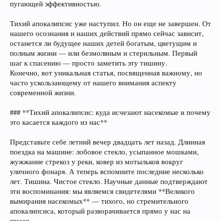
пугающей эффективностью.
Тихий апокалипсис уже наступил. Но он еще не завершен. От
нашего осознания и наших действий прямо сейчас зависит,
останется ли будущее наших детей богатым, цветущим и
полным жизни — или безмолвным и стерильным. Первый
шаг к спасению — просто заметить эту тишину.
Конечно, вот уникальная статья, посвященная важному, но
часто ускользающему от нашего внимания аспекту
современной жизни.
### **Тихий апокалипсис: куда исчезают насекомые и почему
это касается каждого из нас**
Представьте себе летний вечер двадцать лет назад. Длинная
поездка на машине: лобовое стекло, усыпанное мошками,
жужжание стрекоз у реки, ковер из мотыльков вокруг
уличного фонаря. А теперь вспомните последние несколько
лет. Тишина. Чистое стекло. Научные данные подтверждают
эти воспоминания: мы являемся свидетелями **Великого
вымирания насекомых** — тихого, но стремительного
апокалипсиса, который разворачивается прямо у нас на
глазах.