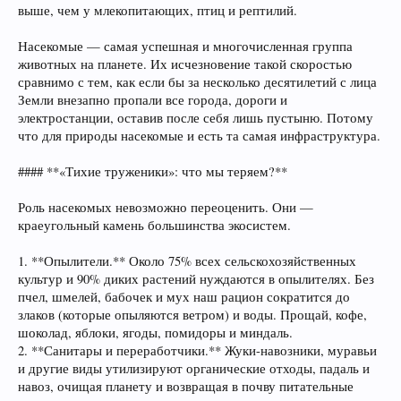
выше, чем у млекопитающих, птиц и рептилий.
Насекомые — самая успешная и многочисленная группа
животных на планете. Их исчезновение такой скоростью
сравнимо с тем, как если бы за несколько десятилетий с лица
Земли внезапно пропали все города, дороги и
электростанции, оставив после себя лишь пустыню. Потому
что для природы насекомые и есть та самая инфраструктура.
#### **«Тихие труженики»: что мы теряем?**
Роль насекомых невозможно переоценить. Они —
краеугольный камень большинства экосистем.
1. **Опылители.** Около 75% всех сельскохозяйственных
культур и 90% диких растений нуждаются в опылителях. Без
пчел, шмелей, бабочек и мух наш рацион сократится до
злаков (которые опыляются ветром) и воды. Прощай, кофе,
шоколад, яблоки, ягоды, помидоры и миндаль.
2. **Санитары и переработчики.** Жуки-навозники, муравьи
и другие виды утилизируют органические отходы, падаль и
навоз, очищая планету и возвращая в почву питательные