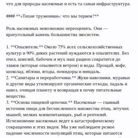
что для природы насекомые и есть та самая инфраструктура.
#### **«Тихие труженики»: что мы теряем?**
Роль насекомых невозможно переоценить. Они —
краеугольный камень большинства экосистем.
1. **Опылители.** Около 75% всех сельскохозяйственных
культур и 90% диких растений нуждаются в опылителях. Без
пчел, шмелей, бабочек и мух наш рацион сократится до
злаков (которые опыляются ветром) и воды. Прощай, кофе,
шоколад, яблоки, ягоды, помидоры и миндаль.
2. **Санитары и переработчики.** Жуки-навозники, муравьи
и другие виды утилизируют органические отходы, падаль и
навоз, очищая планету и возвращая в почву питательные
вещества.
3. **Основа пищевой цепочки.** Насекомые — главный
источник пищи для бесчисленного множества птиц, летучих
мышей, мелких млекопитающих, рыб и рептилий.
Исчезновение насекомых ведет к катастрофическому
сокращению и этих видов. Мы уже наблюдаем резкое
падение численности популяций птиц, которые питаются