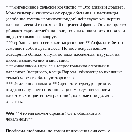
* **Интенсивное сельское хозяйство:** Это главный драйвер.
Монокультуры уничтожают среду обитания, а пестициды
(особенно группа неоникотиноидов) действуют как нервно-
паралитический газ для всей нецелевой фауны. Они не просто
убивают «вредителей» на поле, но и накапливаются в почве и
воде, отравляя все вокруг.
* **Урбанизация и световое загрязнение:** Асфальт и бетон
заменяют собой луга и леса. Ночное искусственное
освещение сбивает с пути ночных насекомых, нарушая их
циклы размножения и миграции.
* **Инвазивные виды:** Распространение болезней и
паразитов (например, клеща Варроа, убивающего пчелиные
семьи) через глобальную торговлю.
* **Изменение климата:** Сдвиг температур и режима
осадков нарушает синхронизацию между появлением
насекомых и цветением растений, которые они должны
опылять.
#### **Что мы можем сделать? От глобального к
локальному**
Проблема глобальна, но точки приложения сил есть у