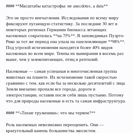
#### **Масштабы катастрофы: не anecdotes, а data**
Это не просто впечатления. Исследования по всему миру
фиксируют пугающую статистику. За последние 30 лет в
некоторых регионах Германии биомасса летающих
насекомых сократилась **на 75%**. В заповедниках Пуэрто-
Рико за тот же период она упала на ошеломляющие **98%**.
Под угрозой исчезновения находятся более 40% видов
насекомых во всем мире. Темпы их вымирания в восемь раз
выше, чем у млекопитающих, птиц и рептилий.
Насекомые — самая успешная и многочисленная группа
животных на планете. Их исчезновение такой скоростью
сравнимо с тем, как если бы за несколько десятилетий с лица
Земли внезапно пропали все города, дороги и
электростанции, оставив после себя лишь пустыню. Потому
что для природы насекомые и есть та самая инфраструктура.
#### **«Тихие труженики»: что мы теряем?**
Роль насекомых невозможно переоценить. Они —
краеугольный камень большинства экосистем.