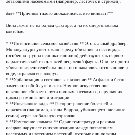
летающими насекомыми (например, ласточек и стрижей).
#### **Причины тихого апокалипсиса: кто виноват?**
Вина лежит не на одном факторе, а на их смертоносном
коктейле.
* **Интенсивное сельское хозяйство:** Это главный драйвер.
Монокультуры уничтожают среду обитания, а пестициды
(особенно группа неоникотиноидов) действуют как нервно-
паралитический газ для всей нецелевой фауны. Они не просто
убивают «вредителей» на поле, но и накапливаются в почве и
воде, отравляя все вокруг.
* **Урбанизация и световое загрязнение:** Асфальт и бетон
заменяют собой луга и леса. Ночное искусственное
освещение сбивает с пути ночных насекомых, нарушая их
циклы размножения и миграции.
* **Инвазивные виды:** Распространение болезней и
паразитов (например, клеща Варроа, убивающего пчелиные
семьи) через глобальную торговлю.
* **Изменение климата:** Сдвиг температур и режима
осадков нарушает синхронизацию между появлением
насекомых и цветением растений, которые они должны