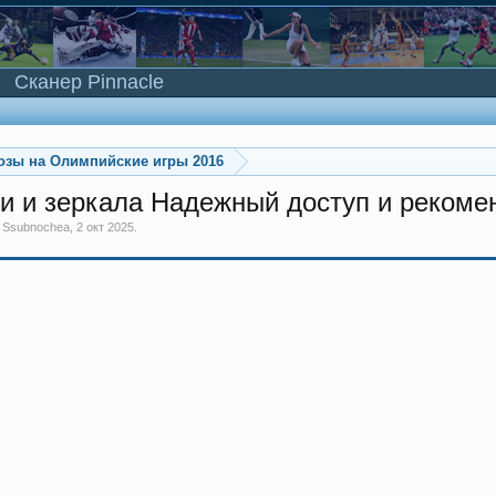
Сканер Pinnacle
озы на Олимпийские игры 2016
ки и зеркала Надежный доступ и рекоме
м
Ssubnochea
,
2 окт 2025
.