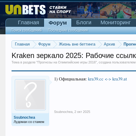
Главная
Блоги
Мониторинг
Форум
Поиск сообщений
Последние сообщения
Главная
Форум
Жизнь вне беттинга
Архив
Прогн
Kraken зеркало 2025: Рабочие ссыл
Тема в разделе "
Прогнозы на Олимпийские игры 2016
", создана пользователе
1) Официальная:
kra39.cc <-> kra39.at
Ssubnochea
,
2 окт 2025
Ssubnochea
Лудоман со стажем