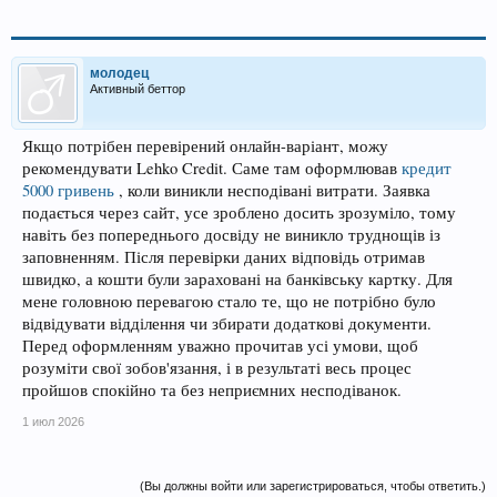
молодец
Активный беттор
Якщо потрібен перевірений онлайн-варіант, можу
рекомендувати Lehko Credit. Саме там оформлював
кредит
5000 гривень
, коли виникли несподівані витрати. Заявка
подається через сайт, усе зроблено досить зрозуміло, тому
навіть без попереднього досвіду не виникло труднощів із
заповненням. Після перевірки даних відповідь отримав
швидко, а кошти були зараховані на банківську картку. Для
мене головною перевагою стало те, що не потрібно було
відвідувати відділення чи збирати додаткові документи.
Перед оформленням уважно прочитав усі умови, щоб
розуміти свої зобов'язання, і в результаті весь процес
пройшов спокійно та без неприємних несподіванок.
1 июл 2026
(Вы должны войти или зарегистрироваться, чтобы ответить.)