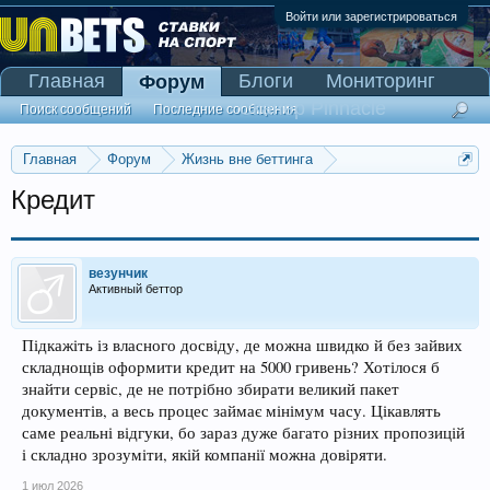
Войти или зарегистрироваться
Главная
Блоги
Мониторинг
Форум
Сканер Pinnacle
Поиск сообщений
Последние сообщения
Главная
Форум
Жизнь вне беттинга
Реклама и коммерция
Кредит
везунчик
Активный беттор
Підкажіть із власного досвіду, де можна швидко й без зайвих
складнощів оформити кредит на 5000 гривень? Хотілося б
знайти сервіс, де не потрібно збирати великий пакет
документів, а весь процес займає мінімум часу. Цікавлять
саме реальні відгуки, бо зараз дуже багато різних пропозицій
і складно зрозуміти, якій компанії можна довіряти.
1 июл 2026