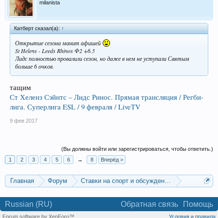
milanista
Катберт сказал(а):
↑
Открытие сезона манит афишей
St Helens - Leeds Rhinos Ф2 +6.5
Лидс полностью провалили сезон, но даже в нем не уступали Святым
больше 6 очков.
тащим
Ст Хеленз Сэйнтс – Лидс Ринос. Прямая трансляция / Регби-
лига. Суперлига ESL / 9 февраля / LiveTV
9 фев 2017
(Вы должны войти или зарегистрироваться, чтобы ответить.)
1
2
3
4
5
6
→
8
Вперёд >
Главная
Форум
Ставки на спорт и обсуждение спортивных со
Другие виды спорта: волейбол, бейсбол и т.д.
Russian (RU)
Обратная связь
Помощь
Forum software by XenForo™
Условия и правила