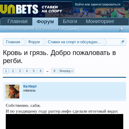
Войти или зарегистрироваться
Главная
Блоги
Мониторинг
Форум
Сканер Pinnacle
Поиск сообщений
Последние сообщения
Главная
Форум
Ставки на спорт и обсуждение спортивных со
Другие виды спорта: волейбол, бейсбол и т.д.
Кровь и грязь. Добро пожаловать в
регби.
1
2
3
4
5
6
→
8
Вперёд >
Катберт
milanista
Собственно, сабж.
И по уходящему году раггер.инфо сделали итоговый видос