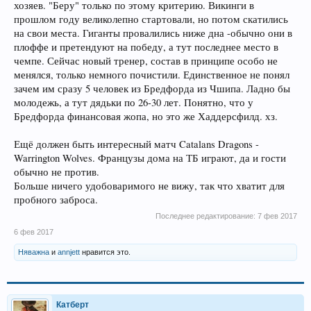
хозяев. "Беру" только по этому критерию. Викинги в
прошлом году великолепно стартовали, но потом скатились
на свои места. Гиганты провалились ниже дна -обычно они в
плоффе и претендуют на победу, а тут последнее место в
чемпе. Сейчас новый тренер, состав в принципе особо не
менялся, только немного почистили. Единственное не понял
зачем им сразу 5 человек из Бредфорда из Чшипа. Ладно бы
молодежь, а тут дядьки по 26-30 лет. Понятно, что у
Бредфорда финансовая жопа, но это же Хаддерсфилд. хз.
Ещё должен быть интересный матч Catalans Dragons -
Warrington Wolves. Французы дома на ТБ играют, да и гости
обычно не против.
Больше ничего удобоваримого не вижу, так что хватит для
пробного заброса.
Последнее редактирование:
7 фев 2017
6 фев 2017
Няважна
и
annjett
нравится это.
Катберт