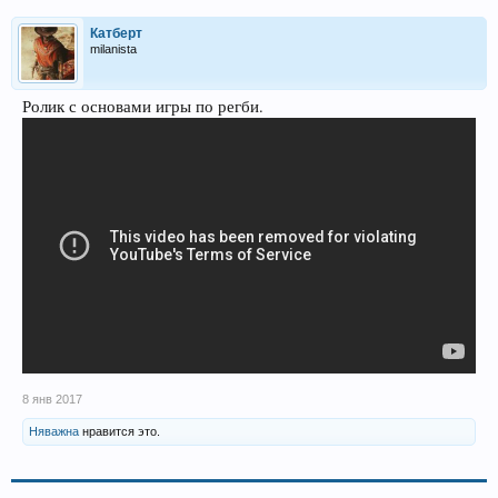
Катберт
milanista
Ролик с основами игры по регби.
8 янв 2017
Няважна
нравится это.