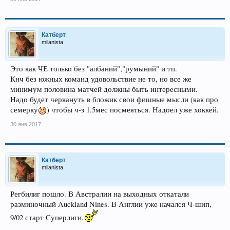
Катберт
milanista
Это как ЧЕ только без "албаний","румыний" и тп.
Кнч без южных команд удовольствие не то, но все же
минимум половина матчей должны быть интересными.
Надо будет черкануть в бложик свои фишные мысли (как про
семерку
) чтобы ч-з 1.5мес посмеяться. Надоел уже хоккей.
30 янв 2017
Катберт
milanista
Регбилиг пошло. В Австралии на выходных откатали
разминочный Auckland Nines. В Англии уже начался Ч-шип,
9/02 старт Суперлиги.