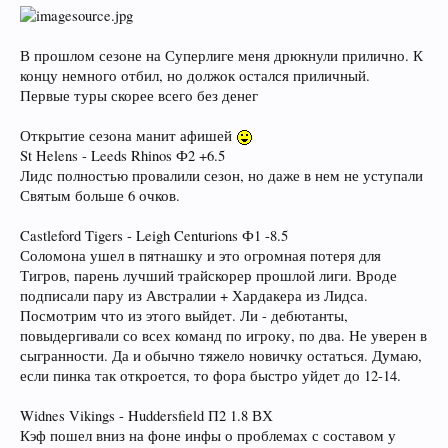
В прошлом сезоне на Суперлиге меня дрюкнули прилично. К
концу немного отбил, но должок остался приличный.
Первые туры скорее всего без денег
Открытие сезона манит афишей
St Helens - Leeds Rhinos Ф2 +6.5
Лидс полностью провалили сезон, но даже в нем не уступали
Святым больше 6 очков.
Castleford Tigers - Leigh Centurions Ф1 -8.5
Соломона ушел в пятнашку и это огромная потеря для
Тигров, парень лучший трайскорер прошлой лиги. Вроде
подписали пару из Австралии + Хардакера из Лидса.
Посмотрим что из этого выйдет. Ли - дебютанты,
повыдергивали со всех команд по игроку, по два. Не уверен в
сыгранности. Да и обычно тяжело новичку остаться. Думаю,
если пинка так откроется, то фора быстро уйдет до 12-14.
Widnes Vikings - Huddersfield П2 1.8 ВХ
Кэф пошел вниз на фоне инфы о проблемах с составом у