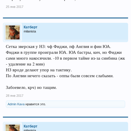
25 янв 2017
Катберт
milanista
Сетка зверская у НЗ: чф Фиджи, пф Англия и фин ЮА.
Фиджи в группе проиграли ЮА. ЮА бастры, кнч, но Фиджи
сами много накосячили. -10 в первом тайме из-за синбина (жк
- удаление на 2 мин)
НЗ вроде делают упор на тактику.
По Англии нечего сказать - оппы были совсем слабыми.
Забоевело, крч) но тащим.
28 янв 2017
Admin Kava
нравится это.
Катберт
milanista