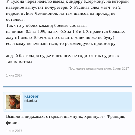
У Тулона через неделю выезд к лидеру Клермону, на который
наверное выпустят полурезерв. У Расинга след матч ч-з 2
недели в Лиге Чемпионов, но там шансов на проход не
осталось.
Так что у обеих команд боевые составы.
на пинке -8.5 за 1.99, на вх -6,5 за 1.8 и ВХ нравится больше.
жду п1 около 10 очков, но ставить конечно же не буду)
если кому нечем заняться, то рекомендую к просмотру
апд -6 благодаря судье и штанге. не годится так судить в
таких матчах
Последнее редактирование:
2 янв 2017
1 янв 2017
Катберт
milanista
Вышли в пиджаках, открыли шампунь, хряпнули - Франция,
фигли.
1 янв 2017