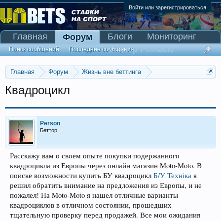
Войти или зарегистрироваться
Главная
Блоги
Мониторинг
Форум
Сканер Pinnacle
Поиск сообщений
Последние сообщения
Главная
Форум
Жизнь вне беттинга
Реклама и коммерция
Квадроцикл
Person
Беттор
Расскажу вам о своем опыте покупки подержанного
квадроцикла из Европы через онлайн магазин Moto-Moto. В
поиске возможности купить БУ квадроцикл
Б/У Техніка
я
решил обратить внимание на предложения из Европы, и не
пожалел! На Moto-Moto я нашел отличные варианты
квадроциклов в отличном состоянии, прошедших
тщательную проверку перед продажей. Все мои ожидания