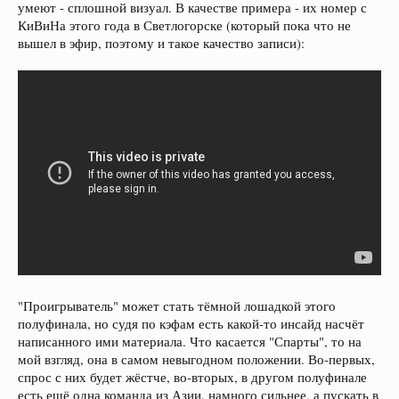
умеют - сплошной визуал. В качестве примера - их номер с
КиВиНа этого года в Светлогорске (который пока что не
вышел в эфир, поэтому и такое качество записи):
"Проигрыватель" может стать тёмной лошадкой этого
полуфинала, но судя по кэфам есть какой-то инсайд насчёт
написанного ими материала. Что касается "Спарты", то на
мой взгляд, она в самом невыгодном положении. Во-первых,
спрос с них будет жёстче, во-вторых, в другом полуфинале
есть ещё одна команда из Азии, намного сильнее, а пускать в