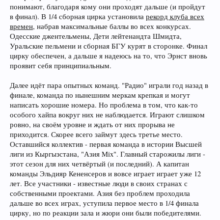
понимают, благодаря кому они проходят дальше (и пройдут
в финал). В 1/4 сборная цирка установила
рекорд клуба всех
времен
, набрав максимальные баллы во всех конкурсах.
Одесские джентельмены, Дети лейтенандта Шмидта,
Уральские пельмени и сборная БГУ курят в сторонке. Финал
цирку обеспечен, а дальше я надеюсь на то, что Эрнст вновь
проявит себя принципиальным.
Далее идёт пара опытных команд. "Радио" играли год назад в
финале, команда по нынешним меркам крепкая и могут
написать хорошие номера. Но проблема в том, что как-то
особого хайпа вокруг них не наблюдается. Играют слишком
ровно, на своём уровне и ждать от них прорыва не
приходится. Скорее всего займут здесь третье место.
Оставшийся коллектив - первая команда в истории Высшей
лиги из Кыргызстана, "Азия Mix". Главный старожилы лиги -
этот сезон для них четвёртый (и последний). А капитан
команды Эльдияр Кененсеров и вовсе играет играет уже 12
лет. Все участники - известные люди в своих странах с
собственными проектами. Азия без проблем проходила
дальше во всех играх, уступила первое место в 1/4 финала
цирку, но по реакции зала и жюри они были победителями.