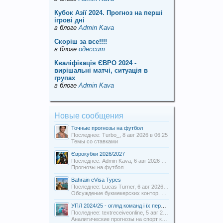
Кубок Азії 2024. Прогноз на перші
ігрові дні
в блоге
Admin Kava
Скорiш за все!!!!
в блоге
одессит
Кваліфікація ЄВРО 2024 -
вирішальні матчі, ситуація в
групах
в блоге
Admin Kava
Новые сообщения
Точные прогнозы на футбол
Последнее: Turbo_,
8 авг 2026 в 06:25
Темы со ставками
Єврокубки 2026/2027
Последнее: Admin Kava,
6 авг 2026 в 19:31
Прогнозы на футбол
Bahrain eVisa Types
Последнее: Lucas Turner,
6 авг 2026 в 13:16
Обсуждение букмекерских контор. Отзывы о БК.
УПЛ 2024/25 - огляд команд і їх перспективи
Последнее: textreceiveonline,
5 авг 2026 в 20:54
Аналитические прогнозы на спорт команды Uabets