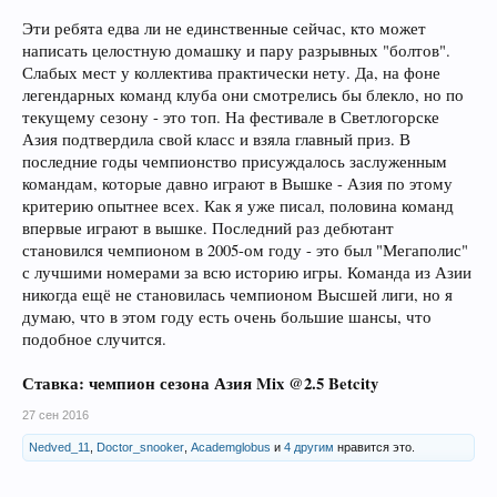
Эти ребята едва ли не единственные сейчас, кто может
написать целостную домашку и пару разрывных "болтов".
Слабых мест у коллектива практически нету. Да, на фоне
легендарных команд клуба они смотрелись бы блекло, но по
текущему сезону - это топ. На фестивале в Светлогорске
Азия подтвердила свой класс и взяла главный приз. В
последние годы чемпионство присуждалось заслуженным
командам, которые давно играют в Вышке - Азия по этому
критерию опытнее всех. Как я уже писал, половина команд
впервые играют в вышке. Последний раз дебютант
становился чемпионом в 2005-ом году - это был "Мегаполис"
с лучшими номерами за всю историю игры. Команда из Азии
никогда ещё не становилась чемпионом Высшей лиги, но я
думаю, что в этом году есть очень большие шансы, что
подобное случится.
Ставка: чемпион сезона Азия Mix @2.5 Betcity
27 сен 2016
Nedved_11
,
Doctor_snooker
,
Academglobus
и
4 другим
нравится это.