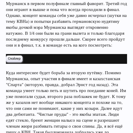
Мурманск в первом полуфинале главный фаворит. Третий год
они играют в вышке и пока что всегда проходили в финал.
Однако, концепт команды себя уже давно исчерпал (шутки на
тему КВНа) и попытки разбавить германовскую нудятину
якобы дочкой мэра Мурманска выглядят откровенно
натужно. В 1/4 они были на грани вылета и только благодаря
последнему конкурсу прошли дальше. Скорее всего пройдут
они и в финал, т.к. в команде есть на кого посмотреть:
Спойлер
Куда интереснее будет борьба за вторую путёвку. Помимо
Мурманска, опыт участия в финале имеет и казахстанская
"Спарта" (которую, правда, добрал Эрнст год назад). Эта
команда умеет только петь и шутить про поедание коней. Им
уже помогали судьи, второго раза поблажек не будет. К тому
же у казахов нет вообще никакого концепта и похоже на то,
что они сами не понимают, какие у них козыри. Далее идут
два дебютанта. "Чистые пруды" - это якобы эпатаж. Люди
едят стекло, бреют женщин налысо на сцене и разрешают
членам жюри разбивать гитары о свои спины. Да, я всё ещё
пишу о КВН. Такая быдлокоманда добралась уже до