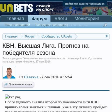
Войти или зарегистрироваться
Главная
Блоги
Мониторинг
Форум
Сканер Pinnacle
Поиск сообщений
Последние сообщения
Главная
Форум
Сообщество UAbets
Аналитические прогнозы на спорт команды Uabets
КВН. Высшая Лига. Прогноз на
победителя сезона
Тема в разделе "
Аналитические прогнозы на спорт команды Uabets
", создана
пользователем
Няважна
,
27 сен 2016
.
От
Няважна
27 сен 2016 в 15:54
Прогнозы на спорт
После удачного анализа второй по значимости лиги КВН
пришло время заняться и главной. Уже в эту пятницу пройдёт
первый полуфинал, в котором сразятся четыре команды.