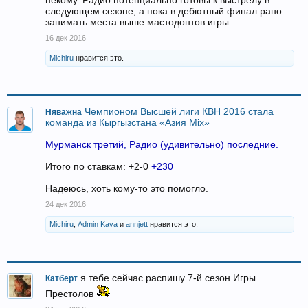
некому. Радио потенциально готовы к выстрелу в
следующем сезоне, а пока в дебютный финал рано
занимать места выше мастодонтов игры.
16 дек 2016
Michiru
нравится это.
Чемпионом Высшей лиги КВН 2016 стала
Няважна
команда из Кыргызстана «Азия Mix»
Мурманск третий, Радио (удивительно) последние.
Итого по ставкам: +2-0
+230
Надеюсь, хоть кому-то это помогло.
24 дек 2016
Michiru
,
Admin Kava
и
annjett
нравится это.
я тебе сейчас распишу 7-й сезон Игры
Катберт
Престолов