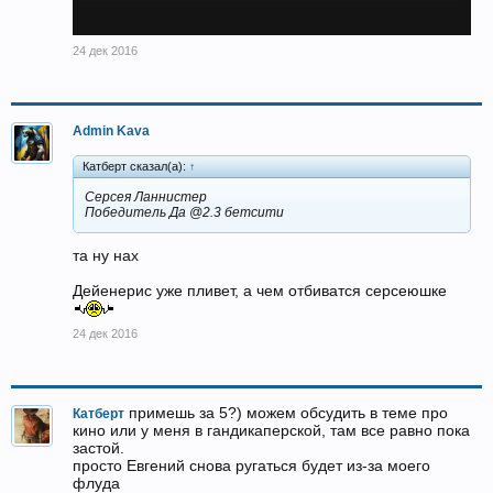
24 дек 2016
Admin Kava
Катберт сказал(а):
↑
Серсея Ланнистер
Победитель Да @2.3 бетсити
та ну нах
Дейенерис уже пливет, а чем отбиватся серсеюшке
24 дек 2016
примешь за 5?) можем обсудить в теме про
Катберт
кино или у меня в гандикаперской, там все равно пока
застой.
просто Евгений снова ругаться будет из-за моего
флуда