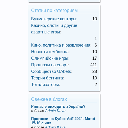
Статьи по категориям
Букмекерские конторы
:
10
Казино, слоты и другие
азартные игры
:
1
Кино, политика и развлечения
:
6
Новости гемблинга
:
10
Олимпийские игры
:
17
Прогнозы на спорт
:
411
Сообщество UAbets
:
28
Теория беттинга
:
10
Тотализаторы
:
2
Свежее в блогах
Pinnacle виходить з України?
в блоге
Admin Kava
Прогнози на Кубок Азії 2024. Матчі
15-16 січня
в блоге
Admin Kava