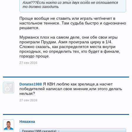
Азия???Если никто из этих двух особо не оплошается
то должно заходить
Проще вообще не ставить или играть чет/нечет в
настольном теннисе. Там судьба быстро и однозначно
решается.
Мурманск плох на самом деле, они обе свои игры
проиграли Прудам. Азия проиграла цирку в 1/4.
Сложно сказать, как распределятся места внутри
проходных, но определить тех, кто будет в финале,
гораздо проще.
27 сен 2016
Я КВН люблю как зрелище,а насчет
Donatas1988
победителей написал свое мнение,или этого делать
нельзя?
27 сен 2016
Няважна
Donatas1988 сказал(а):
↑