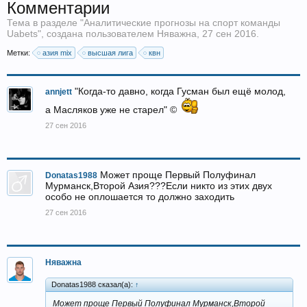
Комментарии
Тема в разделе "
Аналитические прогнозы на спорт команды
Uabets
", создана пользователем
Няважна
,
27 сен 2016
.
Метки:
азия mix
высшая лига
квн
"Когда-то давно, когда Гусман был ещё молод,
annjett
а Масляков уже не старел" ©
27 сен 2016
Может проще Первый Полуфинал
Donatas1988
Мурманск,Второй Азия???Если никто из этих двух
особо не оплошается то должно заходить
27 сен 2016
Няважна
Donatas1988 сказал(а):
↑
Может проще Первый Полуфинал Мурманск,Второй