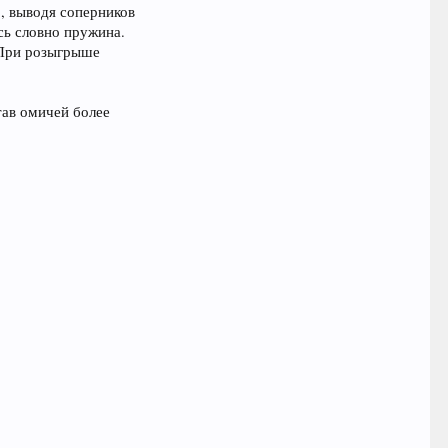
, выводя соперников
сь словно пружина.
. При розыгрыше
тав омичей более