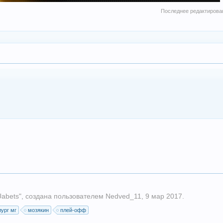
Последнее редактирова
Uabets
", создана пользователем
Nedved_11
,
9 мар 2017
.
ург мг
мозякин
плей-офф