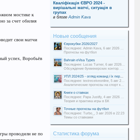
Кваліфікація ЄВРО 2024 -
вирішальні матчі, ситуація в
групах
можном мостике к
в блоге
Admin Kava
но за счет обилия
Новые сообщения
оводит свои матчи
Єврокубки 2026/2027
Последнее: Admin Kava,
6 авг 2026 в 19:31
Прогнозы на футбол
ный успех, Воробьёв
Bahrain eVisa Types
Последнее: Lucas Turner,
6 авг 2026 в 13:16
Обсуждение букмекерских контор. Отзывы о БК.
УПЛ 2024/25 - огляд команд і їх перспективи
Последнее: textreceiveonline,
5 авг 2026 в 20:54
Аналитические прогнозы на спорт команды Uabets
Книги о ставках
Последнее: Papa Justify,
4 авг 2026 в 00:12
Теория и практика игры в БК
Точные прогнозы на футбол
Последнее: Turbo_,
3 авг 2026 в 22:23
Темы со ставками
игры проводили не по
Статистика форума
 викториями.