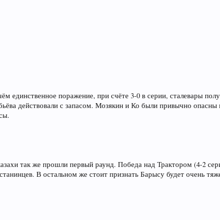
чём единственное поражение, при счёте 3-0 в серии, сталевары пол
ьёва действовали с запасом. Мозякин и Ко были привычно опасны в
сы.
казахи так же прошли первый раунд. Победа над Трактором (4-2 сер
 астанинцев. В остальном же стоит признать Барысу будет очень тя