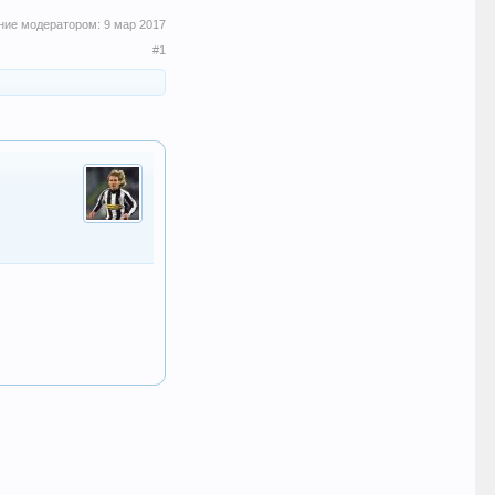
ние модератором:
9 мар 2017
#1