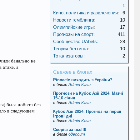
1
Кино, политика и развлечения
:
6
Новости гемблинга
:
10
Олимпийские игры
:
17
Прогнозы на спорт
:
411
Сообщество UAbets
:
28
Теория беттинга
:
10
Тотализаторы
:
2
учили банально не
 атаке, а
Свежее в блогах
Pinnacle виходить з України?
в блоге
Admin Kava
Прогнози на Кубок Азії 2024. Матчі
15-16 січня
в блоге
Admin Kava
ия) была добыта без
жело в следующем
Кубок Азії 2024. Прогноз на перші
ігрові дні
в блоге
Admin Kava
Скорiш за все!!!!
в блоге
одессит