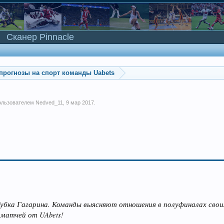
Сканер Pinnacle
прогнозы на спорт команды Uabets
пользователем
Nedved_11
,
9 мар 2017
.
Кубка Гагарина. Команды выясняют отношения в полуфиналах свои
 матчей от UAbets!