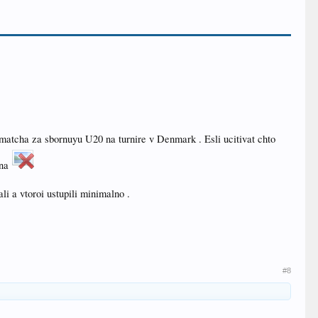
3 matcha za sbornuyu U20 na turnire v Denmark . Esli ucitivat chto
ina
li a vtoroi ustupili minimalno .
#8