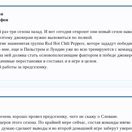
он
афон
раз три сезона назад. И вот сегодня откроют они новый сезон нак
поэтому джокерам нужно выложиться по полной.
ие знаменитая группа Red Hot Chili Peppers, которе зададут победн
по мне, еще и Пильстрем и Лундин уже во всю тренируются с команд
на ней должна стать основопологающим фактором в победе джокер
ачимые перестановки в составах и в игре в целом.
 работы за предсезонку.
очень хорошо провел предсезонку, чего не скажу о Словане.
деров этого сезона. По крайней мере сейчас, состав команды мягко 
 думаю сделают выводы и во второй домашней игре заберут увере