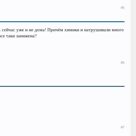
#5
 А сейчас уже и не дома! Причём химики и натрушивали много
все таки занижена?
#6
#7