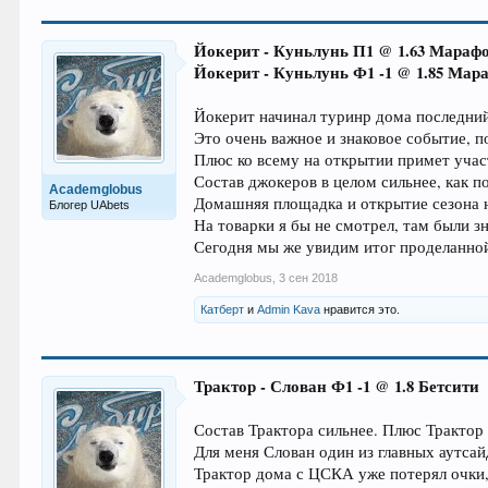
Йокерит - Куньлунь П1 @ 1.63 Мараф
Йокерит - Куньлунь Ф1 -1 @ 1.85 Мар
Йокерит начинал туринр дома последний 
Это очень важное и знаковое событие, 
Плюс ко всему на открытии примет участ
Состав джокеров в целом сильнее, как 
Academglobus
Домашняя площадка и открытие сезона 
Блогер UAbets
На товарки я бы не смотрел, там были зн
Сегодня мы же увидим итог проделанной
Academglobus
,
3 сен 2018
Катберт
и
Admin Kava
нравится это.
Трактор - Слован Ф1 -1 @ 1.8 Бетсити
Состав Трактора сильнее. Плюс Трактор 
Для меня Слован один из главных аутсай
Трактор дома с ЦСКА уже потерял очки,