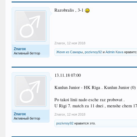
Razobralis , 3-1
Znarox
,
12 ноя 2018
Znarox
Женя из Самары
,
pozivnoy92
и
Admin Kava
нравитс
Активный беттор
13.11.18 07:00
Kunlun Junior - HK Riga . Kunlun Junior (0)
Po takoi linii nado esche raz probovat .
U Rigi 7. match za 11 dnei , menshe chem 17 
Znarox
Znarox
,
12 ноя 2018
Активный беттор
pozivnoy92
нравится это.