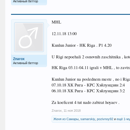
Активный беттор
MHL
12.11.18 13:00
Kunlun Junior - HK Riga . P1 4.20
U Rigi nepoehali 2 osnovnih zaschitnika , kot
Znarox
Активный беттор
HK Riga 03.11-04.11 igrali v MHL , to zavtr
Kunlun Junior na poslednem meste , no i Riga n
07.10.18 ХК Рига - КРС Хэйлунцзян 2:4
06.10.18 ХК Рига - КРС Хэйлунцзян 3:2
Za koeficent 4 tut nado zabirat hoyaev .
Znarox
,
11 ноя 2018
Женя из Самары
,
samarskiy
,
pozivnoy92
и
ещё 1-м