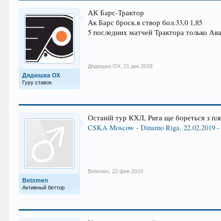
АК Барс-Трактор
Ак Барс броск.в створ бол.33,0 1,85
5 последних матчей Трактора только Ава
Дядюшка ОХ
,
21 дек 2018
Дядюшка ОХ
Гуру ставок
Останій тур КХЛ, Рига ще бореться з п
CSKA Moscow - Dinamo Riga, 22.02.2019 - H
Betsmen
,
22 фев 2019
Betsmen
Активный беттор