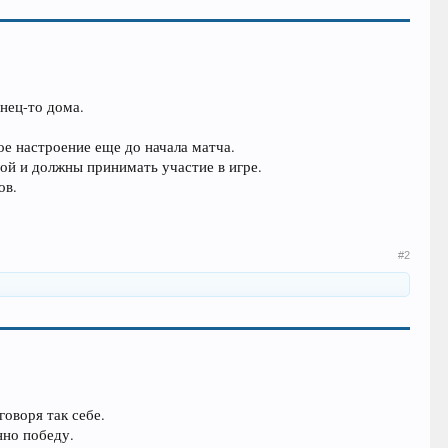
онец-то дома.
ое настроение еще до начала матча.
ой и должны принимать участие в игре.
ов.
#2
говоря так себе.
нно победу.