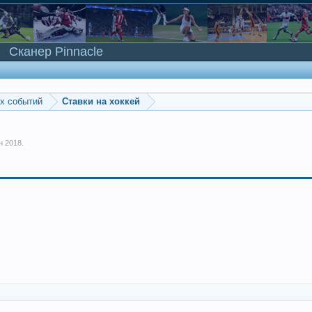
Сканер Pinnacle
ых событий
Ставки на хоккей
н 2018
.