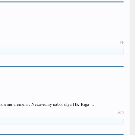
#9
 nashemu vremeni . Nezavidniy nabor dlya HK Riga ...
#10