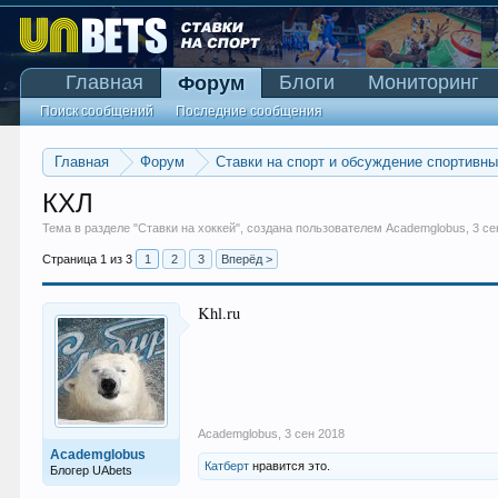
Главная
Блоги
Мониторинг
Форум
Поиск сообщений
Последние сообщения
Главная
Форум
Ставки на спорт и обсуждение спортивн
КХЛ
Тема в разделе "
Ставки на хоккей
", создана пользователем
Academglobus
,
3 се
Страница 1 из 3
1
2
3
Вперёд >
Khl.ru
Academglobus
,
3 сен 2018
Academglobus
Катберт
нравится это.
Блогер UAbets