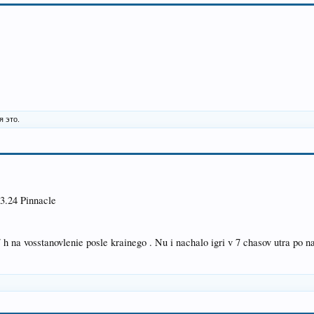
я это.
 3.24 Pinnacle
h na vosstanovlenie posle krainego . Nu i nachalo igri v 7 chasov utra po