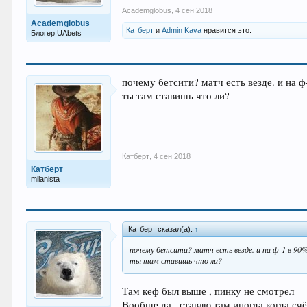
Academglobus
,
4 сен 2018
Academglobus
Катберт
и
Admin Kava
нравится это.
Блогер UAbets
почему бетсити? матч есть везде. и на ф
ты там ставишь что ли?
Катберт
,
4 сен 2018
Катберт
milanista
Катберт сказал(а):
↑
почему бетсити? матч есть везде. и на ф-1 в 90%
ты там ставишь что ли?
Там кеф был выше , пинку не смотрел
Вообще да , ставлю там иногда когда счё