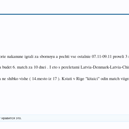
orie nakanune igrali za sbornoyu a pochti vse ostalnie 07.11-09.11 proveli 
a budet 6. match za 10 dnei . I eto s pereletami Latvia-Denmark-Latvia-Ch
e shibko vishe ( 14.mesto iz 17 ). Kstati v Rige "kitaici" odin match viigra
у
нравится это.