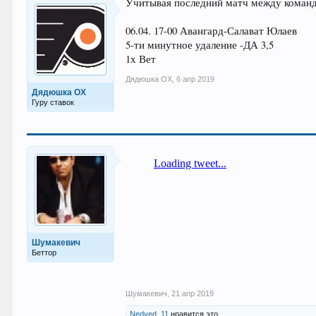
Учитывая последний матч между коман
06.04. 17-00 Авангард-Салават Юлаев
5-ти минутное удаление -ДА 3,5
1х Вет
Дядюшка ОХ
,
6 апр 2019
Дядюшка ОХ
Гуру ставок
Шумакевич
Беттор
Шумакевич
,
21 апр 2019
Nedved_11
нравится это.