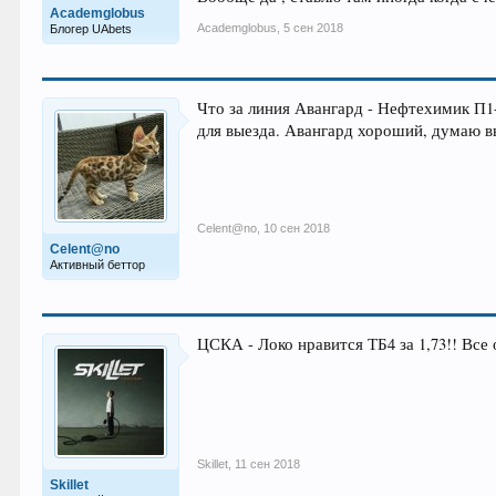
Academglobus
Academglobus
,
5 сен 2018
Блогер UAbets
Что за линия Авангард - Нефтехимик П1
для выезда. Авангард хороший, думаю вы
Celent@no
,
10 сен 2018
Celent@no
Активный беттор
ЦСКА - Локо нравится ТБ4 за 1,73!! Все 
Skillet
,
11 сен 2018
Skillet