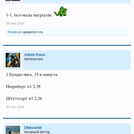
1-1, пол-мазы нагрызли
28 июл 2016
Positivum
нравится это.
Admin Kava
Administrator
2 Бундеслига, 15-я минута
Нюрнберг п1 2,38
Штуттгарт п1 2,26
20 сен 2016
Oleksandr
Активный беттор