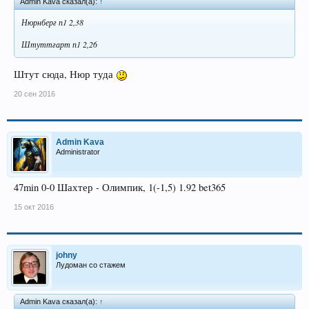
Admin Kava сказал(а):
↑
Нюрнберг п1 2,38
Штуттгарт п1 2,26
Штут сюда, Нюр туда
20 сен 2016
Admin Kava
Administrator
47min 0-0 Шахтер - Олимпик, 1(-1,5) 1.92 bet365
15 окт 2016
johny
Лудоман со стажем
Admin Kava сказал(а):
↑