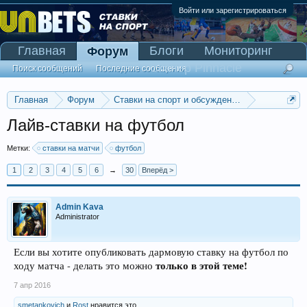
Войти или зарегистрироваться
Главная
Блоги
Мониторинг
Форум
Сканер Pinnacle
Поиск сообщений
Последние сообщения
Главная
Форум
Ставки на спорт и обсуждение спортивных со
Прогнозы на футбол
Лайв-ставки на футбол
Метки:
ставки на матчи
футбол
1
2
3
4
5
6
→
30
Вперёд >
Admin Kava
Administrator
Если вы хотите опубликовать дармовую ставку на футбол по
только в этой теме!
ходу матча - делать это можно
7 апр 2016
smetankovich
и
Rost
нравится это.