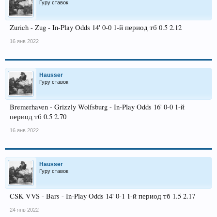
Гуру ставок
Zurich - Zug - In-Play Odds 14' 0-0 1-й период тб 0.5 2.12
16 янв 2022
Hausser
Гуру ставок
Bremerhaven - Grizzly Wolfsburg - In-Play Odds 16' 0-0 1-й
период тб 0.5 2.70
16 янв 2022
Hausser
Гуру ставок
CSK VVS - Bars - In-Play Odds 14' 0-1 1-й период тб 1.5 2.17
24 янв 2022