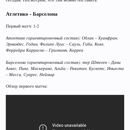
Атлетико - Барселона
Первый матч: 1-2
Атлетико (ориентировочный состав): Облак – Хуанфран,
Эрнандес, Годин, Филипе Луис – Сауль, Габи, Коке,
Феррейра Карраско – Гризманн, Корреа
Барселона (ориентировочный состав): тер Штеген – Дани
Алвес, Пике, Маскерано, Альба – Ракитич, Бускетс, Иньеста
– Месси, Суарес, Неймар
Обзор первого матча: