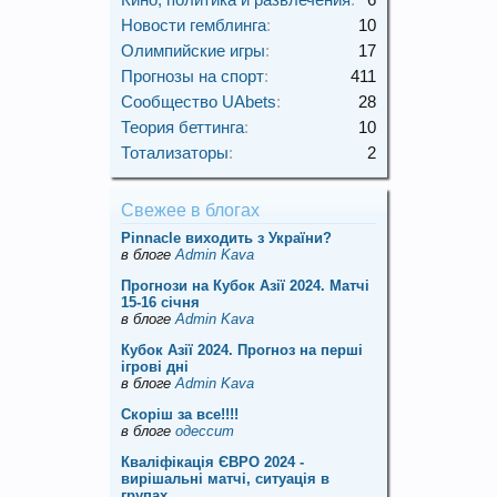
Новости гемблинга
:
10
Олимпийские игры
:
17
Прогнозы на спорт
:
411
Сообщество UAbets
:
28
Теория беттинга
:
10
Тотализаторы
:
2
Свежее в блогах
Pinnacle виходить з України?
в блоге
Admin Kava
Прогнози на Кубок Азії 2024. Матчі
15-16 січня
в блоге
Admin Kava
Кубок Азії 2024. Прогноз на перші
ігрові дні
в блоге
Admin Kava
Скорiш за все!!!!
в блоге
одессит
Кваліфікація ЄВРО 2024 -
вирішальні матчі, ситуація в
групах