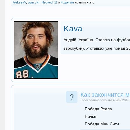
AlekseyV
,
одессит
,
Nedved_11
и
4 другим
нравится это.
Kava
Андрій, Україна. Ставлю на футбол 
єврокубки). У ставках уже понад 2
?
Как закончится 
Голосование закрыто 4 май 2016.
Победа Реала
Ничья
Победа Ман Сити