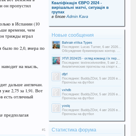
Кваліфікація ЄВРО 2024 -
 и он пропустил
вирішальні матчі, ситуація в
групах
в блоге
Admin Kava
олько в Испании (10
льше времени, чем
Новые сообщения
 он трижды играл
Bahrain eVisa Types
Последнее: Lucas Turner,
6 авг 2026 в 13:16
было по 2,0, вчера по
Обсуждение букмекерских контор. Отзывы о БК.
УПЛ 2024/25 - огляд команд і їх перспективи
Последнее: textreceiveonline,
5 авг 2026 в 20:54
 наводит на мысль,
Аналитические прогнозы на спорт команды Uabets
dfjrf
Последнее: BuddyZDot,
5 авг 2026 в 15:55
Прогнозы на футбол
одит дальше англичан.
уже 2,75 за 1,91. Вот
vxhdb
Последнее: BuddyZDot,
5 авг 2026 в 13:27
ов есть отличный
Прогнозы на футбол
yoslq
Последнее: BuddyZDot,
4 авг 2026 в 21:44
кже предполагая
Прогнозы на футбол
Статистика форума
#1