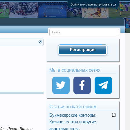
Войти или зарегистрироваться
Регистрация
Мы в социальных сетях
Статьи по категориям
Букмекерские конторы
:
10
Казино, слоты и другие
йл, Лукас Васкес
азартные игры
: