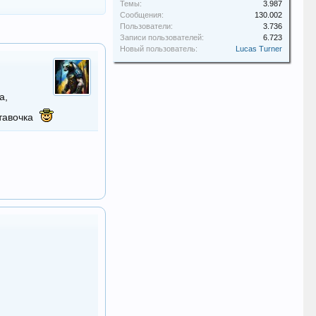
Темы:
3.987
Сообщения:
130.002
Пользователи:
3.736
Записи пользователей:
6.723
Новый пользователь:
Lucas Turner
а,
Ставочка