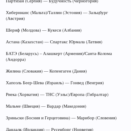
Партизан (Сербия) — Будучность (Черногория)
Хибернианс (Мальта)/Таллин (Эстония) — Зальцбург
(Австрия)
Шериф (Молдова) — Кукеси (Албания)
Астана (Казахстан) — Спартакс Юрмала (Латвия)
БАТЭ (Беларусь) – Алашкерт (Армения)/Санта-Колома
(Андорра)
Жилина (Словакия) — Копенгаген (Дания)
Хапоэль Беер-Шева (Израиль) — Гонвед (Венгрия)
Риека (Хорватия) — ТНС (Уэльс)/Европа (Гибралтар)
Мальме (Швеция) — Вардар (Македония)
Зриньски (Босния и Герцеговина) — Марибор (Словения)
Дандалк (Ирландия) — Русенборг (Норвегия)