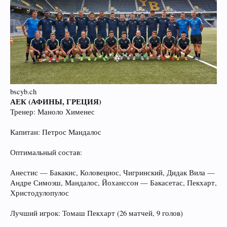
bscyb.ch
АЕК (АФИНЫ, ГРЕЦИЯ)
Тренер: Маноло Хименес
Капитан: Петрос Мандалос
Оптимальный состав:
Анестис — Бакакис, Коловециос, Чигринский, Дидак Вила —
Андре Симоэш, Мандалос, Йоханссон — Бакасетас, Пекхарт,
Христодулопулос
Лучший игрок: Томаш Пекхарт (26 матчей, 9 голов)