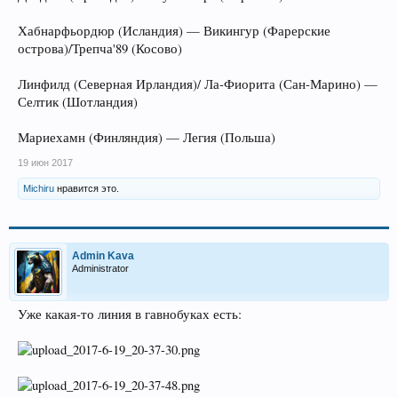
Хабнарфьордюр (Исландия) — Викингур (Фарерские
острова)/Трепча'89 (Косово)
Линфилд (Северная Ирландия)/ Ла-Фиорита (Сан-Марино) —
Селтик (Шотландия)
Мариехамн (Финляндия) — Легия (Польша)
19 июн 2017
Michiru
нравится это.
Admin Kava
Administrator
Уже какая-то линия в гавнобуках есть: