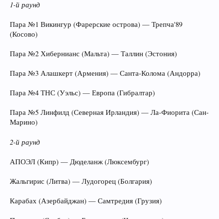
1-й раунд
Пара №1 Викингур (Фарерские острова) — Трепча'89
(Косово)
Пара №2 Хибернианс (Мальта) — Таллин (Эстония)
Пара №3 Алашкерт (Армения) — Санта-Колома (Андорра)
Пара №4 ТНС (Уэльс) — Европа (Гибралтар)
Пара №5 Линфилд (Северная Ирландия) — Ла-Фиорита (Сан-
Марино)
2-й раунд
АПОЭЛ (Кипр) — Дюделанж (Люксембург)
Жальгирис (Литва) — Лудогорец (Болгария)
Карабах (Азербайджан) — Самтредия (Грузия)