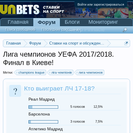
Войти или зарегистрироваться
Главная
Блоги
Мониторинг
Форум
Сканер Pinnacle
Поиск сообщений
Последние сообщения
Главная
Форум
Ставки на спорт и обсуждение спортивных со
Прогнозы на футбол
Лига чемпионов УЕФА 2017/2018.
Финал в Киеве!
Метки:
champions league
ліга чемпіонів
лига чемпионов
?
Кто выиграет ЛЧ 17-18?
Реал Мадрид
5 голосов
12,5%
Барселона
3 голосов
7,5%
Атлетико Мадрид