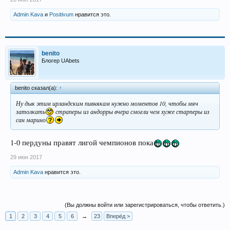
Admin Kava
и
Positivum
нравится это.
benito
Блогер UAbets
benito сказал(а):
↑
Ну дык этим ирландским пивнякам нужно моментов 10, чтобы мяч
затолкать
страперы из андорры вчера смогли чем хуже старперы из
сан марино
1-0 пердуны правят лигой чемпионов пока
29 июн 2017
Admin Kava
нравится это.
(Вы должны войти или зарегистрироваться, чтобы ответить.)
1
2
3
4
5
6
→
23
Вперёд >