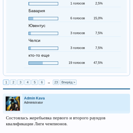
1 голосов
2,5%
Бавария
6 голосов
15,0%
Ювентус
3 голосов
7,5%
Челси
3 голосов
7,5%
кто-то еще
19 голосов
47,5%
1
2
3
4
5
6
→
23
Вперёд >
Admin Kava
Administrator
Состоялась жеребьевка первого и второго раундов
квалификации Лиги чемпионов.