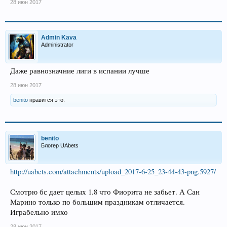
28 июн 2017
Admin Kava
Administrator
Даже равнозначние лиги в испании лучше
28 июн 2017
benito
нравится это.
benito
Блогер UAbets
http://uabets.com/attachments/upload_2017-6-25_23-44-43-png.5927/
Смотрю бс дает целых 1.8 что Фиорита не забьет. А Сан
Марино только по большим праздникам отличается.
Играбельно имхо
28 июн 2017