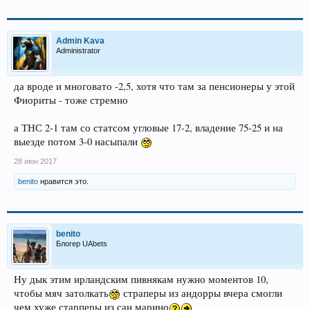
Admin Kava
Administrator
да вроде и многовато -2,5, хотя что там за пенсионеры у этой
Фиориты - тоже стремно
а ТНС 2-1 там со статсом угловые 17-2, владение 75-25 и на
выезде потом 3-0 насыпали
28 июн 2017
benito
нравится это.
benito
Блогер UAbets
Ну дык этим ирландским пивнякам нужно моментов 10,
чтобы мяч затолкать
страперы из андорры вчера смогли
чем хуже старперы из сан марино