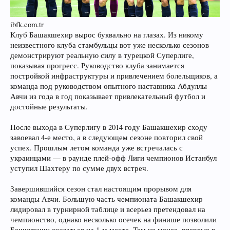
ibfk.com.tr
Клуб Башакшехир вырос буквально на глазах. Из никому
неизвестного клуба стамбульцы вот уже несколько сезонов
демонстрируют реальную силу в турецкой Суперлиге,
показывая прогресс. Руководство клуба занимается
постройкой инфраструктуры и привлечением болельщиков, а
команда под руководством опытного наставника Абдуллы
Авчи из года в год показывает привлекательный футбол и
достойные результаты.
После выхода в Суперлигу в 2014 году Башакшехир сходу
завоевал 4-е место, а в следующем сезоне повторил свой
успех. Прошлым летом команда уже встречалась с
украинцами — в раунде плей-офф Лиги чемпионов Истанбул
уступил Шахтеру по сумме двух встреч.
Завершившийся сезон стал настоящим прорывом для
команды Авчи. Большую часть чемпионата Башакшехир
лидировал в турнирной таблице и всерьез претендовал на
чемпионство, однако несколько осечек на финише позволили
Бешикташу оказаться на 1-м месте. Тем не менее, впервые в