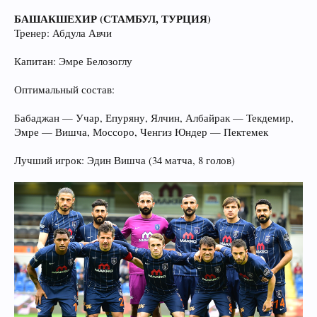
БАШАКШЕХИР (СТАМБУЛ, ТУРЦИЯ)
Тренер: Абдула Авчи
Капитан: Эмре Белозоглу
Оптимальный состав:
Бабаджан — Учар, Епуряну, Ялчин, Албайрак — Текдемир,
Эмре — Вишча, Моссоро, Ченгиз Юндер — Пектемек
Лучший игрок: Эдин Вишча (34 матча, 8 голов)