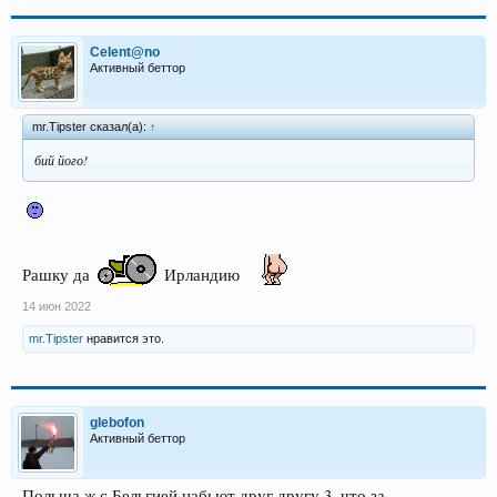
Celent@no
Активный беттор
mr.Tipster сказал(а):
↑
бий його!
Рашку да
Ирландию
14 июн 2022
mr.Tipster
нравится это.
glebofon
Активный беттор
Польша ж с Бельгией набьют друг другу 3, что за