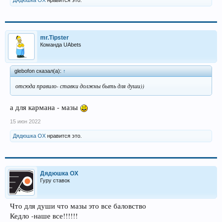
mr.Tipster
Команда UAbets
glebofon сказал(а):
↑
отсюда правило- ставки должны быть для души))
а для кармана - мазы
15 июн 2022
Дядюшка ОХ
нравится это.
Дядюшка ОХ
Гуру ставок
Что для души что мазы это все баловство
Кедло -наше все!!!!!!