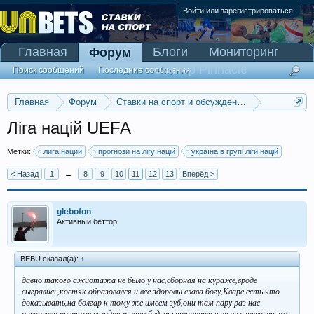
Войти или зарегистрироваться
Главная
Блоги
Мониторинг
Форум
Сканер Pinnacle
Поиск сообщений
Последние сообщения
Главная
Форум
Ставки на спорт и обсуждение спортивных со
Прогнозы на футбол
Ліга націй UEFA
Метки:
лига наций
прогнози на лігу націй
україна в групі ліги націй
< Назад
1
←
8
9
10
11
12
13
Вперёд >
glebofon
Активный беттор
BEBU сказал(а):
↑
давно такого ажиотажа не было у нас,сборнaя на кураже,вроде
сыгрались,костяк образовался и все здоровы слава богу,Кваре есть что
доказывать,на болгар к тому же имеем зуб,они там пару раз нас
расносили,поэтому сегодня точно будут страратся еще раз засунуть им