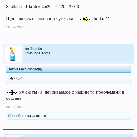
Scotland - Ukraine 2.620 - 3.120 - 3.070
Щось навіть не знаю що тут тикати
Які ідеї?
19 сен 2022
mr.Tipster
Команда UAbets
Admin Kava сказал(а):
↑
Які ідеї?
ну скоты (0) неубиваемое с нашим то проблемами в
составе
20 сен 2022
Celent@no
нравится это.