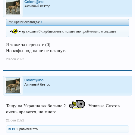
Celent@no
Активный беттор
mr.Tipster сказал(а):
↑
ну скоты (0) неубиваемое с нашим то проблемами в составе
Я тоже за первых с (0)
Но кофы под наше не пляшут.
20 сен 2022
Celent@no
Активный беттор
Тещу на Украина жк больше 2.
Угловые Скотов
очень нравятся, но много.
21 сен 2022
BEBU
нравится это.