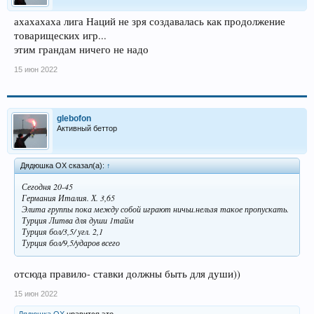
ахахахаха лига Наций не зря создавалась как продолжение
товарищеских игр...
этим грандам ничего не надо
15 июн 2022
glebofon
Активный беттор
Дядюшка ОХ сказал(а):
↑
Сегодня 20-45
Германия Италия. Х. 3,65
Элита группы пока между собой играют ничьи.нельзя такое пропускать.
Турция Литва для души 1тайм
Турция бол/3,5/ угл. 2,1
Турция бол/9,5/ударов всего
отсюда правило- ставки должны быть для души))
15 июн 2022
Дядюшка ОХ
нравится это.