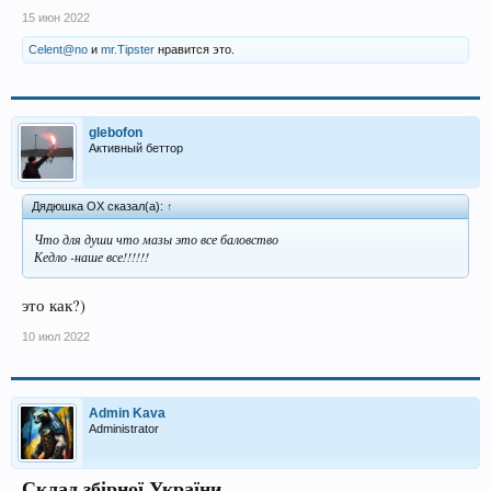
15 июн 2022
Celent@no
и
mr.Tipster
нравится это.
glebofon
Активный беттор
Дядюшка ОХ сказал(а):
↑
Что для души что мазы это все баловство
Кедло -наше все!!!!!!
это как?)
10 июл 2022
Admin Kava
Administrator
Склад збірної України