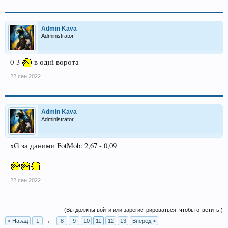
Admin Kava
Administrator
0-3
в одні ворота
22 сен 2022
Admin Kava
Administrator
xG за даними FotMob: 2,67 - 0,09
22 сен 2022
(Вы должны войти или зарегистрироваться, чтобы ответить.)
< Назад
1
←
8
9
10
11
12
13
Вперёд >