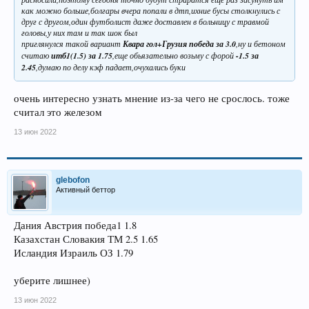
как можно больше,болгары вчера попали в дтп,ихние бусы столкнулись с
друг с другом,один футболист даже доставлен в больницу с травмой
головы,у них там и так шок был
приглянулся такой вариант
Квара гол+Грузия победа за 3.0
,ну и бетоном
считаю
итб1(1.5) за 1.75
,еще обьязательно возьму с форой
-1.5
за
2.45
,думаю по делу кэф падает,очухались буки
очень интересно узнать мнение из-за чего не срослось. тоже
считал это железом
13 июн 2022
glebofon
Активный беттор
Дания Австрия победа1 1.8
Казахстан Словакия ТМ 2.5 1.65
Исландия Израиль ОЗ 1.79
уберите лишнее)
13 июн 2022