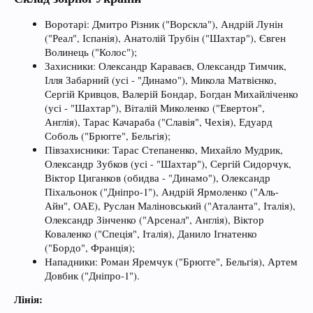
Воротарі: Дмитро Різник ("Ворскла"), Андрій Лунін
("Реал", Іспанія), Анатолій Трубін ("Шахтар"), Євген
Волинець ("Колос");
Захисники: Олександр Караваєв, Олександр Тимчик,
Ілля Забарний (усі - "Динамо"), Микола Матвієнко,
Сергій Кривцов, Валерій Бондар, Богдан Михайліченко
(усі - "Шахтар"), Віталій Миколенко ("Евертон",
Англія), Тарас Качараба ("Славія", Чехія), Едуард
Соболь ("Брюгге", Бельгія);
Півзахисники: Тарас Степаненко, Михайло Мудрик,
Олександр Зубков (усі - "Шахтар"), Сергій Сидорчук,
Віктор Циганков (обидва - "Динамо"), Олександр
Піхальонок ("Дніпро-1"), Андрій Ярмоленко ("Аль-
Айн", ОАЕ), Руслан Маліновський ("Аталанта", Італія),
Олександр Зінченко ("Арсенал", Англія), Віктор
Коваленко ("Спеція", Італія), Данило Ігнатенко
("Бордо", Франція);
Нападники: Роман Яремчук ("Брюгге", Бельгія), Артем
Довбик ("Дніпро-1").
Лінія: