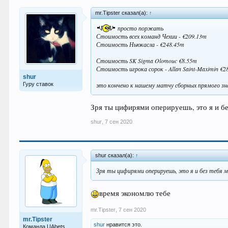
mr.Tipster сказал(а):
↑
просто поржать
Стоимость всех команд Чехии - €209.13m
Стоимость Ньюкасла - €248.45m
Стоимость SK Sigma Olomouc €8.55m
Стоимость игрока сорок - Allan Saint-Maximin €
shur
Гуру ставок
это кончено к нашему матчу сборных прямого зн
Зря ты цифирями оперируешь, это я и бе
shur
,
7 сен 2020
shur сказал(а):
↑
Зря ты цифирями оперируешь, это я и без тебя 
время экономлю тебе
mr.Tipster
,
7 сен 2020
mr.Tipster
shur
нравится это.
Команда UAbets