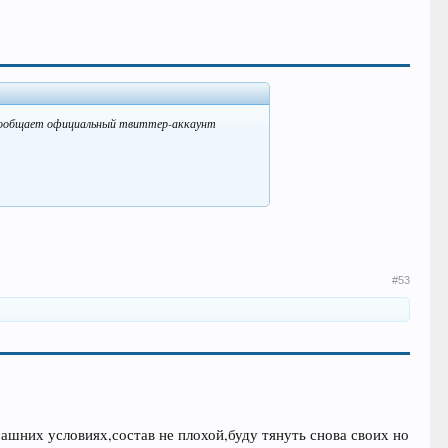
 сообщает официальный твиттер-аккаунт
#53
ашних условиях,состав не плохой,буду тянуть снова своих но