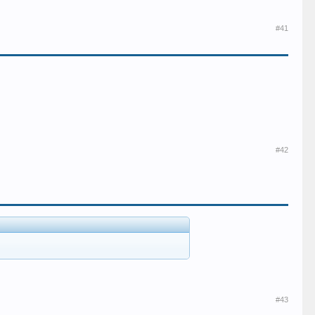
#41
#42
#43