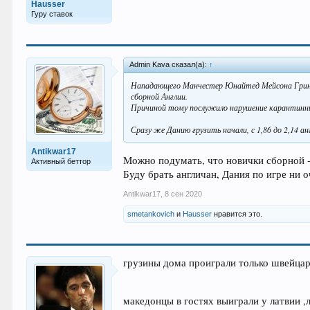
Hausser
Гуру ставок
Admin Kava сказал(а):
↑
Нападающего Манчестер Юнайтед Мейсона Гринв
сборной Англии.
Причиной тому послужило нарушение карантинных
Сразу же Данию грузить начали, с 1,86 до 2,14 ан
Antikwar17
Можно подумать, что новички сборной 
Активный беттор
Буду брать англичан, Дания по игре ни 
Antikwar17
,
8 сен 2020
smetankovich
и
Hausser
нравится это.
грузины дома проиграли только швейцар
македонцы в гостях выиграли у латвии 