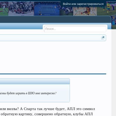
Войти или зарегистрироваться
игмы будет играть в ШЮ мне интересно?
 или виллы? А Спарта так лучше будет, АПЛ это символ
ем обратную картину, совершено обратную, клубы АПЛ