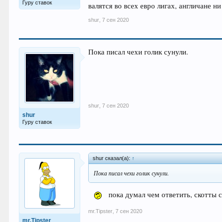
Гуру ставок
валятся во всех евро лигах, англичане н
shur
,
7 сен 2020
Пока писал чехи голик сунули.
shur
,
7 сен 2020
shur
Гуру ставок
shur сказал(а):
↑
Пока писал чехи голик сунули.
пока думал чем ответить, скотты 
mr.Tipster
,
7 сен 2020
mr.Tipster