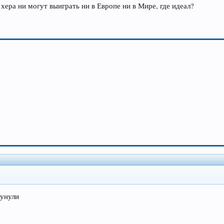
и хера ни могут выиграть ни в Европе ни в Мире, где идеал?
сунули