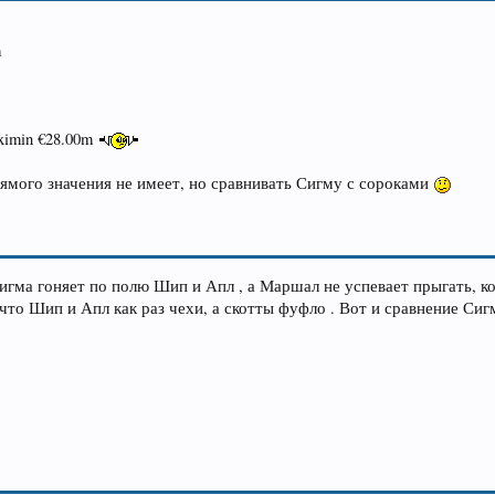
m
ximin €28.00m
ямого значения не имеет, но сравнивать Сигму с сороками
игма гоняет по полю Шип и Апл , а Маршал не успевает прыгать, кон
 что Шип и Апл как раз чехи, а скотты фуфло . Вот и сравнение Сиг