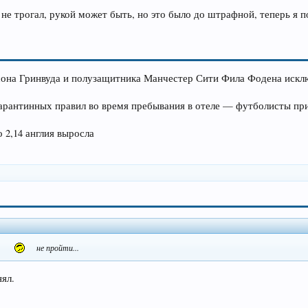
 не трогал, рукой может быть, но это было до штрафной, теперь я
а Гринвуда и полузащитника Манчестер Сити Фила Фодена исклю
рантинных правил во время пребывания в отеле — футболисты при
о 2,14 англия выросла
не пройти...
ял.