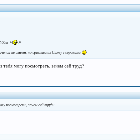
28.00m
ачения не имеет, но сравнивать Сигму с сороками
з тебя могу посмотреть, зачем сей труд?
могу посмотреть, зачем сей труд?