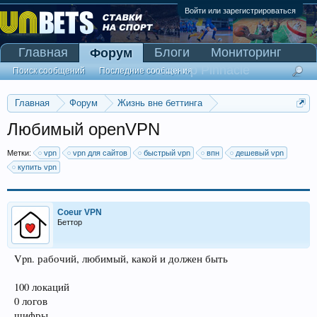
Войти или зарегистрироваться
Главная
Блоги
Мониторинг
Форум
Сканер Pinnacle
Поиск сообщений
Последние сообщения
Главная
Форум
Жизнь вне беттинга
Реклама и коммерция
Любимый openVPN
Метки:
vpn
vpn для сайтов
быстрый vpn
впн
дешевый vpn
купить vpn
Coeur VPN
Беттор
Vpn. рабочий, любимый, какой и должен быть
100 локаций
0 логов
шифры