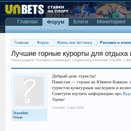
Главная
Блоги
Мониторинг
Форум
Поиск сообщений
Последние сообщения
Главная
Форум
Жизнь вне беттинга
Реклама и ком
Лучшие горные курорты для отдыха 
Тема в разделе "
Реклама и коммерция
", создана пользователем
Travelhic
,
2 фе
Добрый день туристы!
Пакистан — страна на Южном Кавказе, и
туристов культурным наследием и возмо
Советуем изучить информацию про
Кур
Удачи!
Travelhic
,
2 фев 2025
Travelhic
Попан