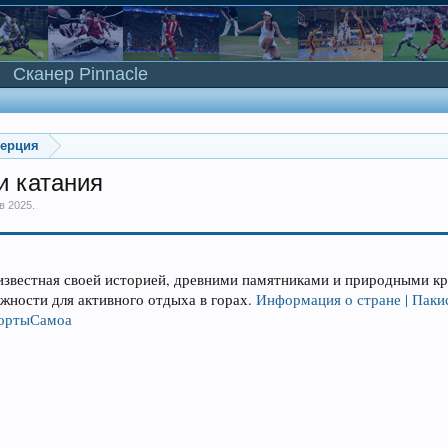
Сканер Pinnacle
мерция
и катания
в 2025
.
звестная своей историей, древними памятниками и природными кр
жности для активного отдыха в горах.
Информация о стране | Паки
ортыСамоа